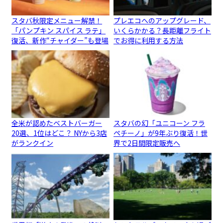
スタバ秋限定メニュー解禁！
プレエコへのアップグレード、
「パンプキン スパイス ラテ」
いくらかかる？長距離フライト
復活、新作“チャイダー”も登場
でお得に利用する方法
全米が認めたベストバーガー
スタバの幻「ユニコーン フラ
20選、1位はどこ？ NYから3店
ペチーノ」が9年ぶり復活！世
がランクイン
界で2日間限定販売へ