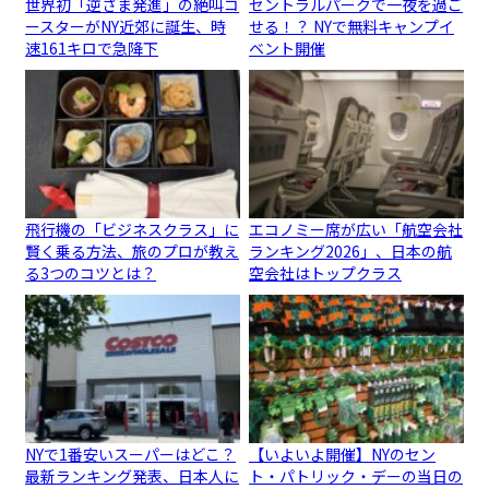
世界初「逆さま発進」の絶叫コ
セントラルパークで一夜を過ご
ースターがNY近郊に誕生、時
せる！？ NYで無料キャンプイ
速161キロで急降下
ベント開催
飛行機の「ビジネスクラス」に
エコノミー席が広い「航空会社
賢く乗る方法、旅のプロが教え
ランキング2026」、日本の航
る3つのコツとは？
空会社はトップクラス
NYで1番安いスーパーはどこ？
【いよいよ開催】NYのセン
最新ランキング発表、日本人に
ト・パトリック・デーの当日の