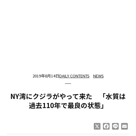
2019年8月14日
DAILY CONTENTS
NEWS
NY湾にクジラがやって来た 「水質は
過去110年で最良の状態」
X
Facebook
Line
Ema