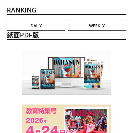
RANKING
DAILY
WEEKLY
紙面PDF版