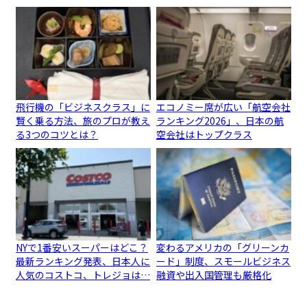
飛行機の「ビジネスクラス」に
エコノミー席が広い「航空会社
賢く乗る方法、旅のプロが教え
ランキング2026」、日本の航
る3つのコツとは？
空会社はトップクラス
NYで1番安いスーパーはどこ？
変わるアメリカの「グリーンカ
最新ランキング発表、日本人に
ード」制度、スモールビジネス
人気のコストコ、トレジョは…
融資や出入国管理も厳格化