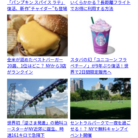
「パンプキン スパイス ラテ」
いくらかかる？長距離フライト
復活、新作“チャイダー”も登場
でお得に利用する方法
全米が認めたベストバーガー
スタバの幻「ユニコーン フラ
20選、1位はどこ？ NYから3店
ペチーノ」が9年ぶり復活！世
がランクイン
界で2日間限定販売へ
世界初「逆さま発進」の絶叫コ
セントラルパークで一夜を過ご
ースターがNY近郊に誕生、時
せる！？ NYで無料キャンプイ
速161キロで急降下
ベント開催