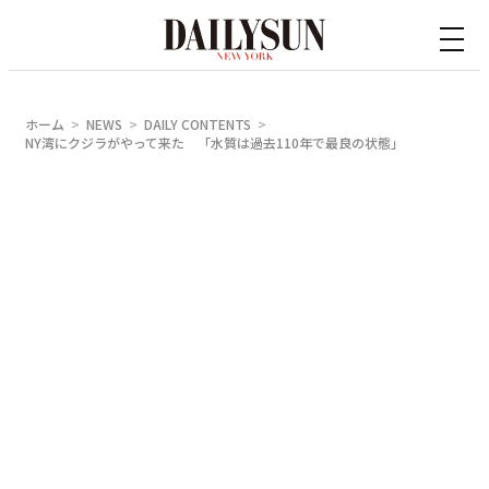
内
容
を
ス
ホーム
NEWS
DAILY CONTENTS
キ
NY湾にクジラがやって来た 「水質は過去110年で最良の状態」
ッ
プ