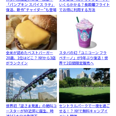
「パンプキン スパイス ラテ」
いくらかかる？長距離フライト
復活、新作“チャイダー”も登場
でお得に利用する方法
全米が認めたベストバーガー
スタバの幻「ユニコーン フラ
20選、1位はどこ？ NYから3店
ペチーノ」が9年ぶり復活！世
がランクイン
界で2日間限定販売へ
世界初「逆さま発進」の絶叫コ
セントラルパークで一夜を過ご
ースターがNY近郊に誕生、時
せる！？ NYで無料キャンプイ