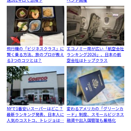
速161キロで急降下
ベント開催
飛行機の「ビジネスクラス」に
エコノミー席が広い「航空会社
賢く乗る方法、旅のプロが教え
ランキング2026」、日本の航
る3つのコツとは？
空会社はトップクラス
NYで1番安いスーパーはどこ？
変わるアメリカの「グリーンカ
最新ランキング発表、日本人に
ード」制度、スモールビジネス
人気のコストコ、トレジョは…
融資や出入国管理も厳格化