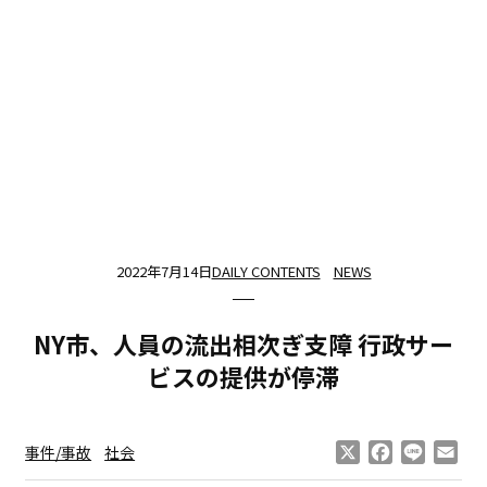
2022年7月14日
DAILY CONTENTS
NEWS
NY市、人員の流出相次ぎ支障 行政サー
ビスの提供が停滞
X
Facebook
Line
Ema
事件/事故
社会