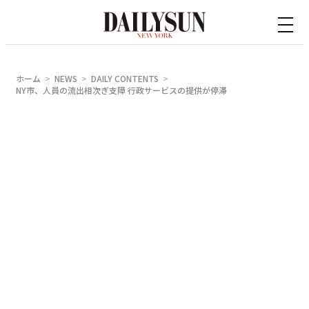
内
容
を
ス
ホーム
NEWS
DAILY CONTENTS
キ
NY市、人員の流出相次ぎ支障 行政サービスの提供が停滞
ッ
プ