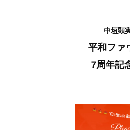
中垣顕実
平和ファ
7周年記