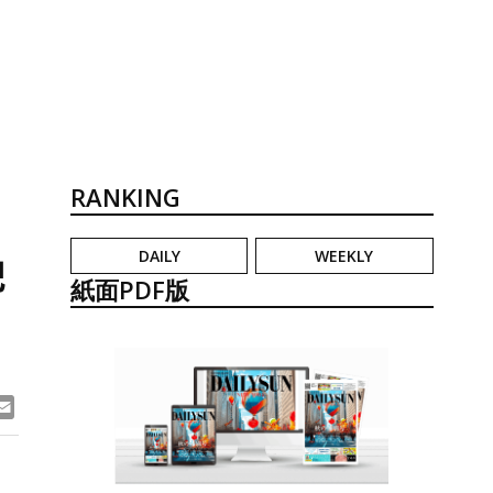
RANKING
DAILY
WEEKLY
記
紙面PDF版
ook
ne
Email