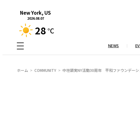
内
New York, US
容
2026.08.07
を
28
°C
ス
キ
NEWS
EV
ッ
プ
ホーム
COMMUNITY
中垣顕実NY活動30周年 平和ファウンデー