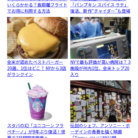
いくらかかる？長距離フライト
「パンプキン スパイス ラテ」
でお得に利用する方法
復活、新作“チャイダー”も登場
全米が認めたベストバーガー
NYで最も評価が高い病院は？ 3
20選、1位はどこ？ NYから3店
施設が州内1位、全米トップ20
がランクイン
入り
スタバの幻「ユニコーン フラ
伝説のシェフ、アンソニー・ボ
ペチーノ」が9年ぶり復活！世
ーデインの青春を描く映画
界で2日間限定販売へ
「Tony」ついにNY公開