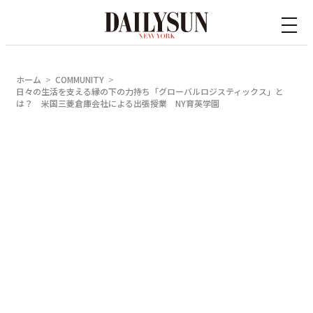
内
容
を
ス
ホーム
COMMUNITY
キ
日々の生活を支える縁の下の力持ち「グローバルロジスティックス」と
は？ 米国三菱倉庫会社による出張授業 NY育英学園
ッ
プ