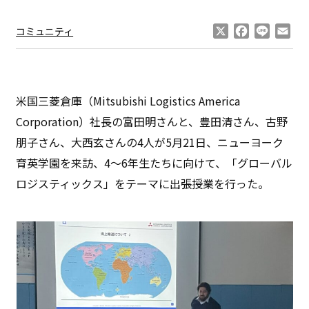
X
Facebook
Line
Ema
コミュニティ
米国三菱倉庫（Mitsubishi Logistics America
Corporation）社長の富田明さんと、豊田清さん、古野
朋子さん、大西玄さんの4人が5月21日、ニューヨーク
育英学園を来訪、4〜6年生たちに向けて、「グローバル
ロジスティックス」をテーマに出張授業を行った。