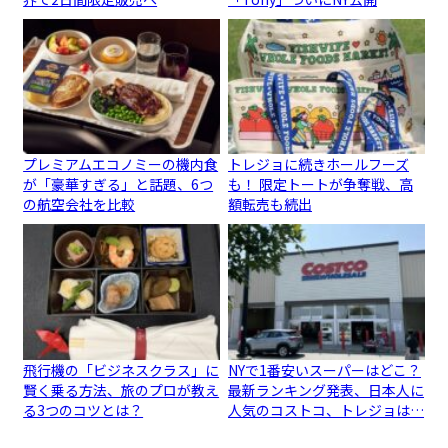
プレミアムエコノミーの機内食
トレジョに続きホールフーズ
が「豪華すぎる」と話題、6つ
も！ 限定トートが争奪戦、高
の航空会社を比較
額転売も続出
飛行機の「ビジネスクラス」に
NYで1番安いスーパーはどこ？
賢く乗る方法、旅のプロが教え
最新ランキング発表、日本人に
る3つのコツとは？
人気のコストコ、トレジョは…