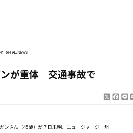
14年6月9日
NEWS
アンが重体 交通事故で
X
Faceb
Li
ンさん（45歳）が７日未明、ニュージャージー州