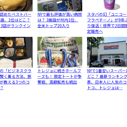
認めたベストバー
NYで最も評価が高い病院
スタバの幻「ユニコー
0選、1位はどこ？
は？ 3施設が州内1位、
フラペチーノ」が9年
ら3店がランクイン
全米トップ20入り
り復活！世界で2日間
定販売へ
の「ビジネスクラ
トレジョに続きホールフ
NYで1番安いスーパー
賢く乗る方法、旅
ーズも！ 限定トートが争
どこ？ 最新ランキン
が教える3つのコ
奪戦、高額転売も続出
表、日本人に人気のコ
？
トコ、トレジョは…