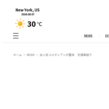
内
New York, US
容
2026.08.07
を
30
°C
ス
キ
NEWS
EV
ッ
プ
ホーム
NEWS
米人気コメディアンが重体 交通事故で