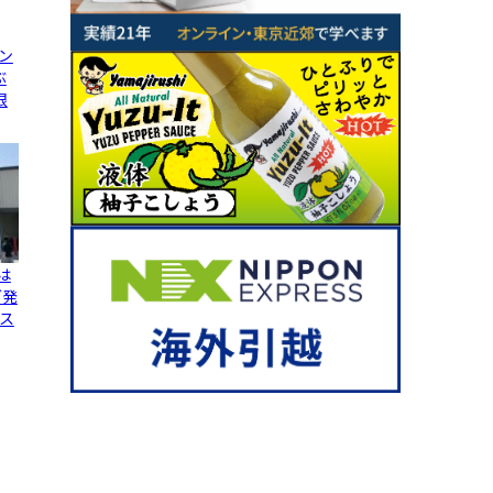
ン
ぶ
限
は
グ発
ス