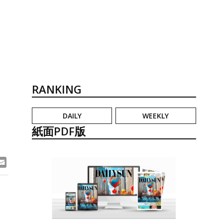
RANKING
DAILY
WEEKLY
紙面PDF版
ook
ne
Email