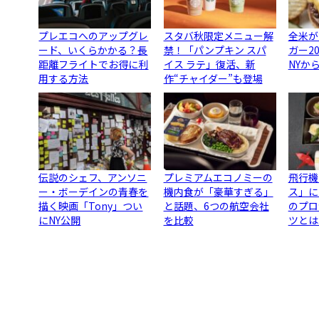
プレエコへのアップグレ
スタバ秋限定メニュー解
全米が
ード、いくらかかる？長
禁！「パンプキン スパ
ガー2
距離フライトでお得に利
イス ラテ」復活、新
NYか
用する方法
作“チャイダー”も登場
伝説のシェフ、アンソニ
プレミアムエコノミーの
飛行機
ー・ボーデインの青春を
機内食が「豪華すぎる」
ス」に
描く映画「Tony」つい
と話題、6つの航空会社
のプロ
にNY公開
を比較
ツとは