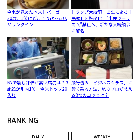
全米が認めたベストバーガー
トランプ大統領「出生による市
20選、1位はどこ？ NYから3店
民権」を厳格化 “出産ツーリ
がランクイン
ズム”禁止へ、新たな大統領令
に署名
NYで最も評価が高い病院は？ 3
飛行機の「ビジネスクラス」に
施設が州内1位、全米トップ20
賢く乗る方法、旅のプロが教え
入り
る3つのコツとは？
RANKING
DAILY
WEEKLY