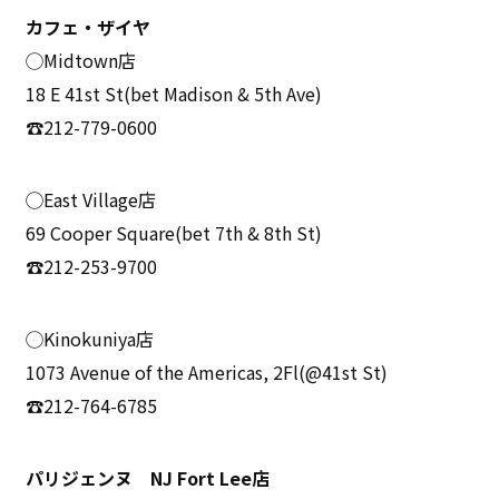
カフェ・ザイヤ
◯Midtown店
18 E 41st St(bet Madison & 5th Ave)
☎212-779-0600
◯East Village店
69 Cooper Square(bet 7th & 8th St)
☎212-253-9700
◯Kinokuniya店
1073 Avenue of the Americas, 2Fl(@41st St)
☎212-764-6785
パリジェンヌ NJ Fort Lee店