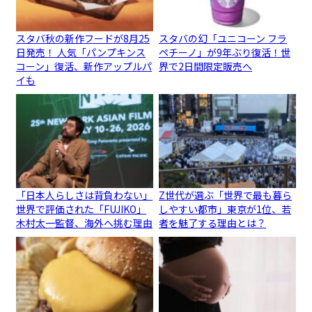
スタバ秋の新作フードが8月25
スタバの幻「ユニコーン フラ
日発売！ 人気「パンプキンス
ペチーノ」が9年ぶり復活！世
コーン」復活、新作アップルパ
界で2日間限定販売へ
イも
「日本人らしさは背負わない」
Z世代が選ぶ「世界で最も暮ら
世界で評価された「FUJIKO」
しやすい都市」東京が1位、若
木村太一監督、海外へ挑む理由
者を魅了する理由とは？