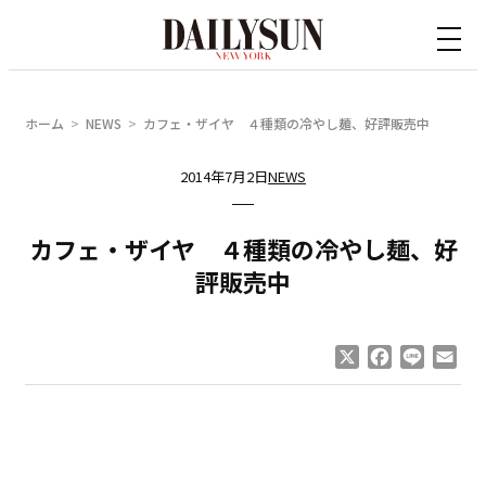
内
容
を
ス
ホーム
NEWS
カフェ・ザイヤ ４種類の冷やし麺、好評販売中
キ
ッ
2014年7月2日
NEWS
プ
カフェ・ザイヤ ４種類の冷やし麺、好
評販売中
X
Facebook
Line
Ema