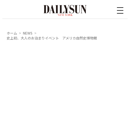
内
容
を
ス
ホーム
NEWS
キ
史上初、大人のお泊まりイベント アメリカ自然史博物館
ッ
プ