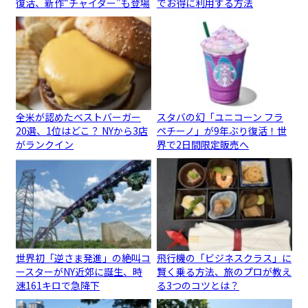
復活、新作“チャイダー”も登場
でお得に利用する方法
全米が認めたベストバーガー
スタバの幻「ユニコーン フラ
20選、1位はどこ？ NYから3店
ペチーノ」が9年ぶり復活！世
がランクイン
界で2日間限定販売へ
世界初「逆さま発進」の絶叫コ
飛行機の「ビジネスクラス」に
ースターがNY近郊に誕生、時
賢く乗る方法、旅のプロが教え
速161キロで急降下
る3つのコツとは？