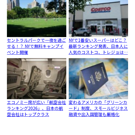
セントラルパークで一夜を過ご
NYで1番安いスーパーはどこ？
せる！？ NYで無料キャンプイ
最新ランキング発表、日本人に
ベント開催
人気のコストコ、トレジョは…
エコノミー席が広い「航空会社
変わるアメリカの「グリーンカ
ランキング2026」、日本の航
ード」制度、スモールビジネス
空会社はトップクラス
融資や出入国管理も厳格化