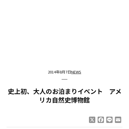
2014年8月7日
NEWS
史上初、大人のお泊まりイベント アメ
リカ自然史博物館
X
Facebook
Line
Ema