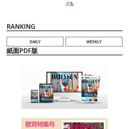
イも
RANKING
DAILY
WEEKLY
紙面PDF版