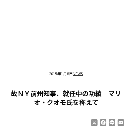
2015年1月8日
NEWS
故ＮＹ前州知事、就任中の功績 マリ
オ・クオモ氏を称えて
X
Facebook
Line
Ema