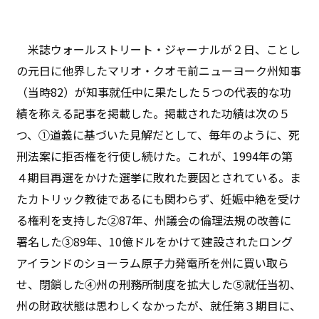
米誌ウォールストリート・ジャーナルが２日、ことし
の元日に他界したマリオ・クオモ前ニューヨーク州知事
（当時82）が知事就任中に果たした５つの代表的な功
績を称える記事を掲載した。掲載された功績は次の５
つ、①道義に基づいた見解だとして、毎年のように、死
刑法案に拒否権を行使し続けた。これが、1994年の第
４期目再選をかけた選挙に敗れた要因とされている。ま
たカトリック教徒であるにも関わらず、妊娠中絶を受け
る権利を支持した②87年、州議会の倫理法規の改善に
署名した③89年、10億ドルをかけて建設されたロング
アイランドのショーラム原子力発電所を州に買い取ら
せ、閉鎖した④州の刑務所制度を拡大した⑤就任当初、
州の財政状態は思わしくなかったが、就任第３期目に、