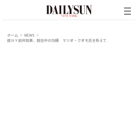
内
容
を
ス
ホーム
NEWS
キ
故ＮＹ前州知事、就任中の功績 マリオ・クオモ氏を称えて
ッ
プ