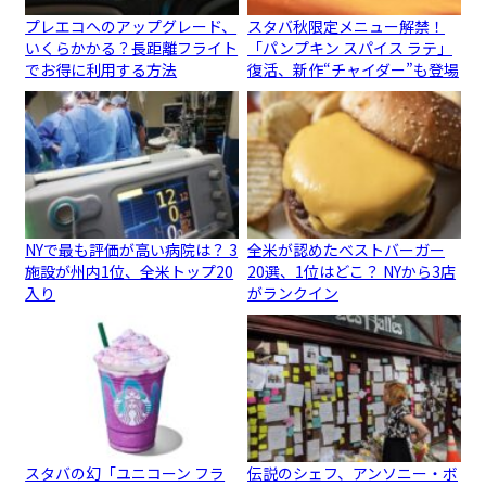
プレエコへのアップグレード、
スタバ秋限定メニュー解禁！
いくらかかる？長距離フライト
「パンプキン スパイス ラテ」
でお得に利用する方法
復活、新作“チャイダー”も登場
NYで最も評価が高い病院は？ 3
全米が認めたベストバーガー
施設が州内1位、全米トップ20
20選、1位はどこ？ NYから3店
入り
がランクイン
スタバの幻「ユニコーン フラ
伝説のシェフ、アンソニー・ボ