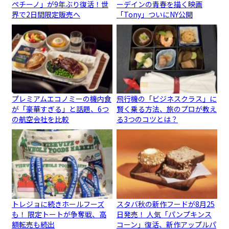
ペチーノ」が9年ぶり復活！世
ーデインの青春を描く映画
界で2日間限定販売へ
「Tony」ついにNY公開
プレミアムエコノミーの機内食
飛行機の「ビジネスクラス」に
が「豪華すぎる」と話題、6つ
賢く乗る方法、旅のプロが教え
の航空会社を比較
る3つのコツとは？
トレジョに続きホールフーズ
スタバ秋の新作フードが8月25
も！ 限定トートが争奪戦、高
日発売！ 人気「パンプキンス
額転売も続出
コーン」復活、新作アップルパ