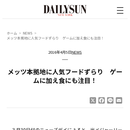
内
容
を
ス
ホーム
NEWS
キ
メッツ本拠地に人気フードずらり ゲームに加え食にも注目！
ッ
2016年4月5日
NEWS
プ
メッツ本拠地に人気フードずらり ゲー
ムに加え食にも注目！
X
Facebook
Line
Ema
３月30日付のニューズデイによると、米メジャーリー