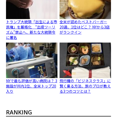
トランプ大統領「出生による市
全米が認めたベストバーガー
民権」を厳格化 “出産ツーリ
20選、1位はどこ？ NYから3店
ズム”禁止へ、新たな大統領令
がランクイン
に署名
NYで最も評価が高い病院は？ 3
飛行機の「ビジネスクラス」に
施設が州内1位、全米トップ20
賢く乗る方法、旅のプロが教え
入り
る3つのコツとは？
RANKING