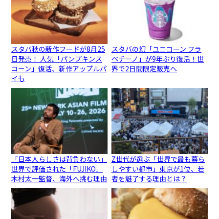
スタバ秋の新作フードが8月25
スタバの幻「ユニコーン フラ
日発売！ 人気「パンプキンス
ペチーノ」が9年ぶり復活！世
コーン」復活、新作アップルパ
界で2日間限定販売へ
イも
「日本人らしさは背負わない」
Z世代が選ぶ「世界で最も暮ら
世界で評価された「FUJIKO」
しやすい都市」東京が1位、若
木村太一監督、海外へ挑む理由
者を魅了する理由とは？