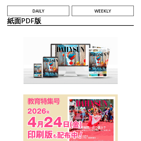
DAILY
WEEKLY
紙面PDF版