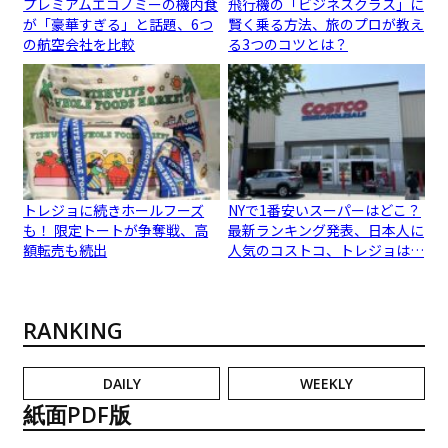
プレミアムエコノミーの機内食
飛行機の「ビジネスクラス」に
が「豪華すぎる」と話題、6つ
賢く乗る方法、旅のプロが教え
の航空会社を比較
る3つのコツとは？
トレジョに続きホールフーズ
NYで1番安いスーパーはどこ？
も！ 限定トートが争奪戦、高
最新ランキング発表、日本人に
額転売も続出
人気のコストコ、トレジョは…
RANKING
DAILY
WEEKLY
紙面PDF版