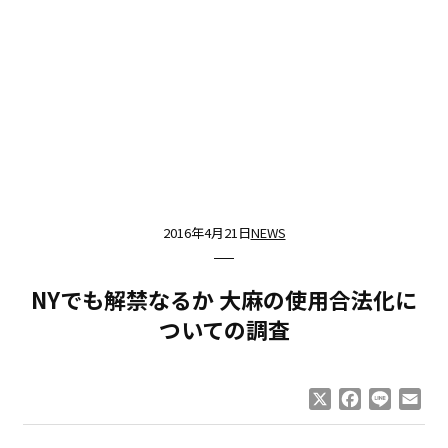
2016年4月21日
NEWS
NYでも解禁なるか 大麻の使用合法化に
ついての調査
X
Facebook
Line
Ema