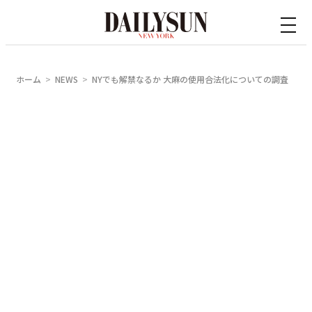
内
容
を
ス
ホーム
NEWS
NYでも解禁なるか 大麻の使用合法化についての調査
キ
ッ
プ