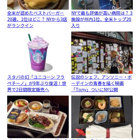
全米が認めたベストバーガー
NYで最も評価が高い病院は？ 3
20選、1位はどこ？ NYから3店
施設が州内1位、全米トップ20
がランクイン
入り
スタバの幻「ユニコーン フラ
伝説のシェフ、アンソニー・ボ
ペチーノ」が9年ぶり復活！世
ーデインの青春を描く映画
界で2日間限定販売へ
「Tony」ついにNY公開