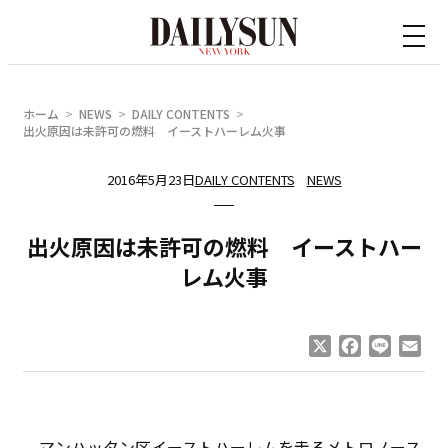
内
容
を
ス
ホーム
NEWS
DAILY CONTENTS
キ
出火原因は未許可の燃料 イーストハーレム火事
ッ
2016年5月23日
DAILY CONTENTS
NEWS
プ
出火原因は未許可の燃料 イーストハー
レム火事
X
Facebook
Line
Ema
マンハッタン区イーストハーレムを走るメトロノース