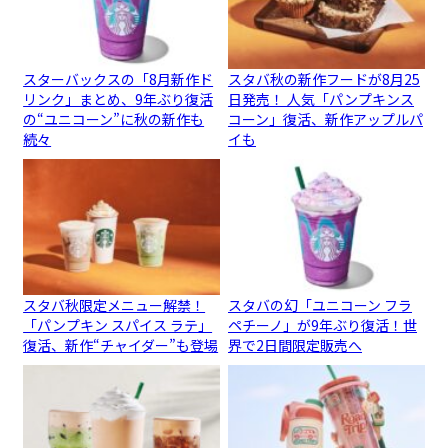
スターバックスの「8月新作ド
スタバ秋の新作フードが8月25
リンク」まとめ、9年ぶり復活
日発売！ 人気「パンプキンス
の“ユニコーン”に秋の新作も
コーン」復活、新作アップルパ
続々
イも
スタバ秋限定メニュー解禁！
スタバの幻「ユニコーン フラ
「パンプキン スパイス ラテ」
ペチーノ」が9年ぶり復活！世
復活、新作“チャイダー”も登場
界で2日間限定販売へ