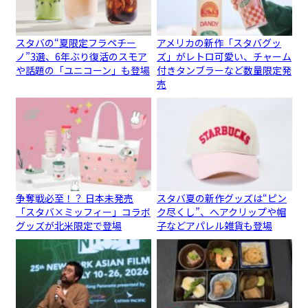
スタバの“夏限定フラペチー
アメリカの新作「スタバグッ
ノ”3選、6年ぶり復活のスモア
ズ」がレトロ可愛い、チャーム
や話題の「ユニコーン」も登場
付きタンブラーなど数量限定発
売
争奪戦必至！？ 日本未発売
スタバ夏の新作グッズは“ピン
「スタバ×ミッフィー」コラボ
ク尽くし”、ヘアクリップや帽
グッズが北米限定で登場
子などアパレル雑貨も登場