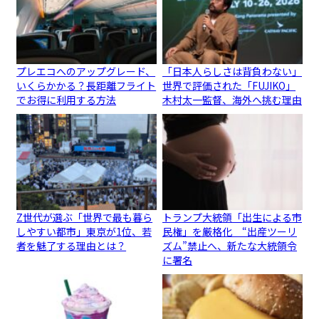
プレエコへのアップグレード、
「日本人らしさは背負わない」
いくらかかる？長距離フライト
世界で評価された「FUJIKO」
でお得に利用する方法
木村太一監督、海外へ挑む理由
Z世代が選ぶ「世界で最も暮ら
トランプ大統領「出生による市
しやすい都市」東京が1位、若
民権」を厳格化 “出産ツーリ
者を魅了する理由とは？
ズム”禁止へ、新たな大統領令
に署名