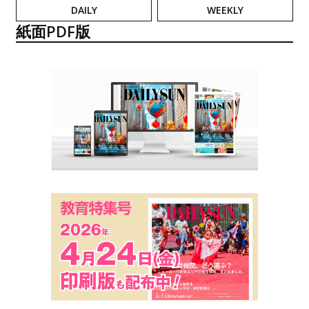
DAILY
WEEKLY
紙面PDF版