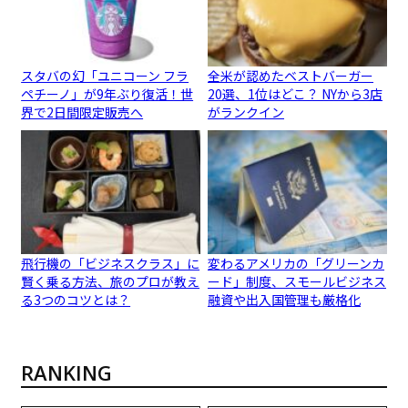
スタバの幻「ユニコーン フラ
全米が認めたベストバーガー
ペチーノ」が9年ぶり復活！世
20選、1位はどこ？ NYから3店
界で2日間限定販売へ
がランクイン
飛行機の「ビジネスクラス」に
変わるアメリカの「グリーンカ
賢く乗る方法、旅のプロが教え
ード」制度、スモールビジネス
る3つのコツとは？
融資や出入国管理も厳格化
RANKING