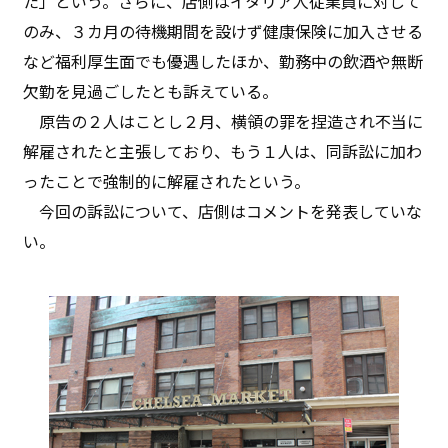
た」という。さらに、店側はイタリア人従業員に対して
のみ、３カ月の待機期間を設けず健康保険に加入させる
など福利厚生面でも優遇したほか、勤務中の飲酒や無断
欠勤を見過ごしたとも訴えている。
原告の２人はことし２月、横領の罪を捏造され不当に
解雇されたと主張しており、もう１人は、同訴訟に加わ
ったことで強制的に解雇されたという。
今回の訴訟について、店側はコメントを発表していな
い。