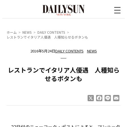
内
容
を
ス
ホーム
NEWS
DAILY CONTENTS
キ
レストランでイタリア人優遇 人種知らせるボタンも
ッ
2016年5月24日
DAILY CONTENTS
NEWS
プ
レストランでイタリア人優遇 人種知ら
せるボタンも
X
Facebook
Line
Ema
22日付のニューヨーク・ポストによると、マンハッタ