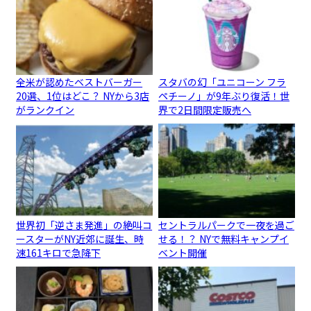
全米が認めたベストバーガー
スタバの幻「ユニコーン フラ
20選、1位はどこ？ NYから3店
ペチーノ」が9年ぶり復活！世
がランクイン
界で2日間限定販売へ
世界初「逆さま発進」の絶叫コ
セントラルパークで一夜を過ご
ースターがNY近郊に誕生、時
せる！？ NYで無料キャンプイ
速161キロで急降下
ベント開催