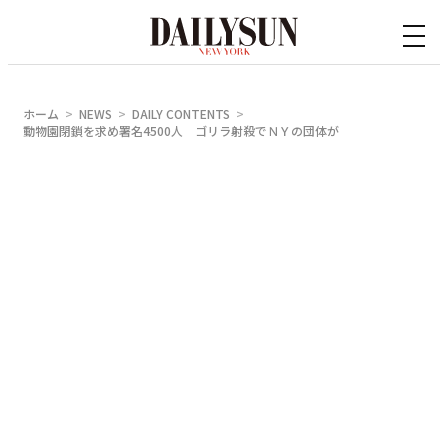
内
容
を
ス
ホーム
NEWS
DAILY CONTENTS
キ
動物園閉鎖を求め署名4500人 ゴリラ射殺でＮＹの団体が
ッ
プ