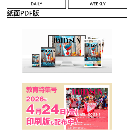
DAILY
WEEKLY
紙面PDF版