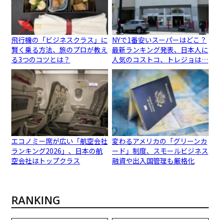
飛行機の「ビジネスクラス」に
NYで1番安いスーパーはどこ？
賢く乗る方法、旅のプロが教え
最新ランキング発表、日本人に
る3つのコツとは？
人気のコストコ、トレジョは…
エコノミー席が広い「航空会社
変わるアメリカの「グリーンカ
ランキング2026」、日本の航
ード」制度、スモールビジネス
空会社はトップクラス
融資や出入国管理も厳格化
RANKING