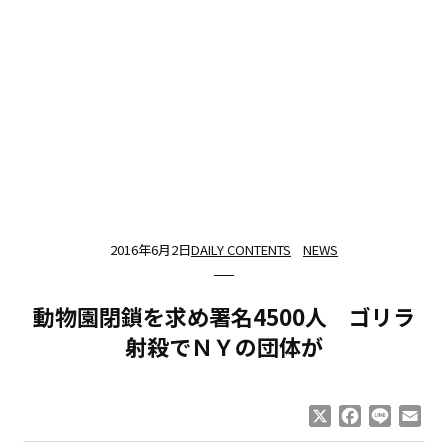
2016年6月2日
DAILY CONTENTS
NEWS
動物園閉鎖を求め署名4500人 ゴリラ
射殺でＮＹの団体が
X
Facebook
Line
Ema