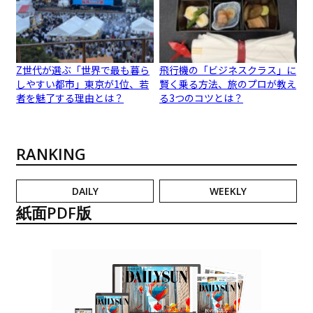
Z世代が選ぶ「世界で最も暮ら
飛行機の「ビジネスクラス」に
しやすい都市」東京が1位、若
賢く乗る方法、旅のプロが教え
者を魅了する理由とは？
る3つのコツとは？
RANKING
DAILY
WEEKLY
紙面PDF版