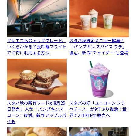
プレエコへのアップグレード、
スタバ秋限定メニュー解禁！
いくらかかる？長距離フライト
「パンプキン スパイス ラテ」
でお得に利用する方法
復活、新作“チャイダー”も登場
スタバ秋の新作フードが8月25
スタバの幻「ユニコーン フラ
日発売！ 人気「パンプキンス
ペチーノ」が9年ぶり復活！世
コーン」復活、新作アップルパ
界で2日間限定販売へ
イも