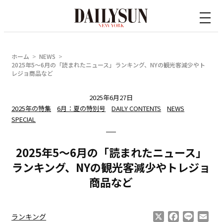
内
容
を
ス
ホーム
NEWS
キ
2025年5〜6月の「読まれたニュース」ランキング、NYの観光客減少やト
レジョ商品など
ッ
プ
2025年6月27日
2025年の特集
6月：夏の特別号
DAILY CONTENTS
NEWS
SPECIAL
2025年5〜6月の「読まれたニュース」
ランキング、NYの観光客減少やトレジョ
商品など
X
Facebook
Line
Ema
ランキング