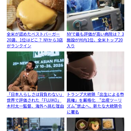
全米が認めたベストバーガー
NYで最も評価が高い病院は？ 3
20選、1位はどこ？ NYから3店
施設が州内1位、全米トップ20
がランクイン
入り
「日本人らしさは背負わない」
トランプ大統領「出生による市
世界で評価された「FUJIKO」
民権」を厳格化 “出産ツーリ
木村太一監督、海外へ挑む理由
ズム”禁止へ、新たな大統領令
に署名