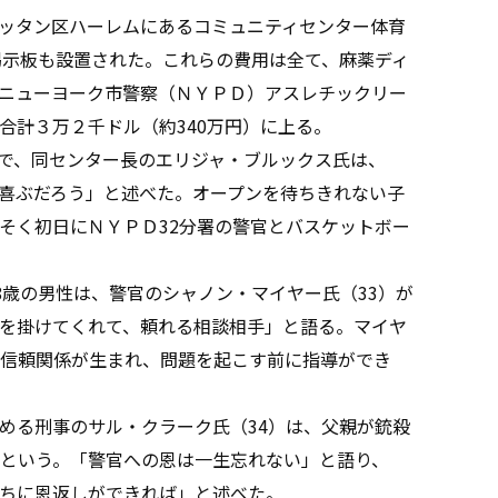
ッタン区ハーレムにあるコミュニティセンター体育
掲示板も設置された。これらの費用は全て、麻薬ディ
ニューヨーク市警察（ＮＹＰＤ）アスレチックリー
合計３万２千ドル（約340万円）に上る。
で、同センター長のエリジャ・ブルックス氏は、
喜ぶだろう」と述べた。オープンを待ちきれない子
そく初日にＮＹＰＤ32分署の警官とバスケットボー
歳の男性は、警官のシャノン・マイヤー氏（33）が
を掛けてくれて、頼れる相談相手」と語る。マイヤ
信頼関係が生まれ、問題を起こす前に指導ができ
める刑事のサル・クラーク氏（34）は、父親が銃殺
という。「警官への恩は一生忘れない」と語り、
ちに恩返しができれば」と述べた。