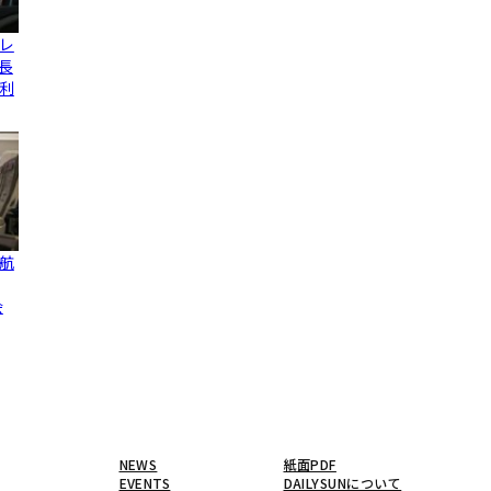
レ
長
利
航
会
NEWS
紙面PDF
EVENTS
DAILYSUNについて