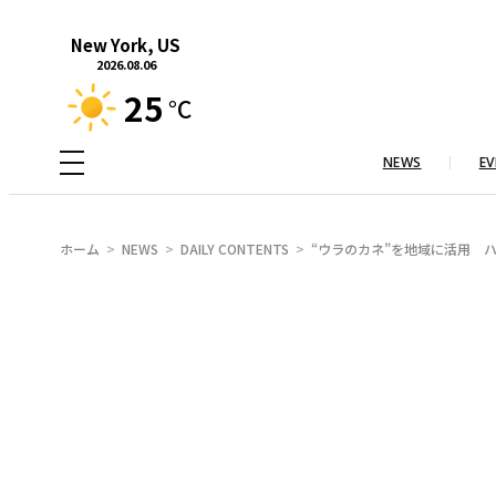
内
New York, US
容
2026.08.06
を
25
°C
ス
キ
NEWS
EV
ッ
プ
ホーム
NEWS
DAILY CONTENTS
“ウラのカネ”を地域に活用