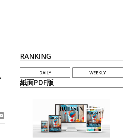
RANKING
DAILY
WEEKLY
ー
紙面PDF版
ook
ne
Email