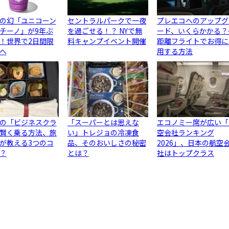
の幻「ユニコーン
セントラルパークで一夜
プレエコへのアップグ
チーノ」が9年ぶ
を過ごせる！？ NYで無
ード、いくらかかる？
！世界で2日間限
料キャンプイベント開催
距離フライトでお得に
へ
用する方法
の「ビジネスクラ
「スーパーとは思えな
エコノミー席が広い「
賢く乗る方法、旅
い」トレジョの冷凍食
空会社ランキング
が教える3つのコ
品、そのおいしさの秘密
2026」、日本の航空
？
とは？
社はトップクラス