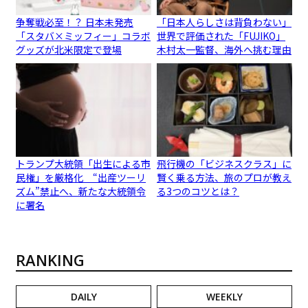
争奪戦必至！？ 日本未発売
「日本人らしさは背負わない」
「スタバ×ミッフィー」コラボ
世界で評価された「FUJIKO」
グッズが北米限定で登場
木村太一監督、海外へ挑む理由
トランプ大統領「出生による市
飛行機の「ビジネスクラス」に
民権」を厳格化 “出産ツーリ
賢く乗る方法、旅のプロが教え
ズム”禁止へ、新たな大統領令
る3つのコツとは？
に署名
RANKING
DAILY
WEEKLY