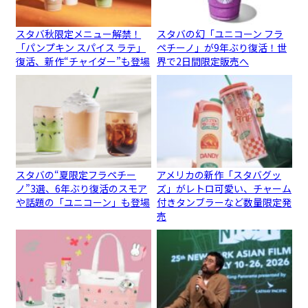
スタバ秋限定メニュー解禁！
スタバの幻「ユニコーン フラ
「パンプキン スパイス ラテ」
ペチーノ」が9年ぶり復活！世
復活、新作“チャイダー”も登場
界で2日間限定販売へ
スタバの“夏限定フラペチー
アメリカの新作「スタバグッ
ノ”3選、6年ぶり復活のスモア
ズ」がレトロ可愛い、チャーム
や話題の「ユニコーン」も登場
付きタンブラーなど数量限定発
売