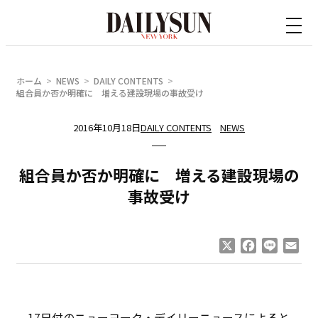
内
容
を
ス
ホーム
NEWS
DAILY CONTENTS
キ
組合員か否か明確に 増える建設現場の事故受け
ッ
2016年10月18日
DAILY CONTENTS
NEWS
プ
組合員か否か明確に 増える建設現場の
事故受け
X
Facebook
Line
Ema
17日付のニューヨーク・デイリーニュースによると、