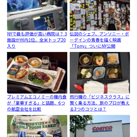
NYで最も評価が高い病院は？ 3
伝説のシェフ、アンソニー・ボ
施設が州内1位、全米トップ20
ーデインの青春を描く映画
入り
「Tony」ついにNY公開
プレミアムエコノミーの機内食
飛行機の「ビジネスクラス」に
が「豪華すぎる」と話題、6つ
賢く乗る方法、旅のプロが教え
の航空会社を比較
る3つのコツとは？