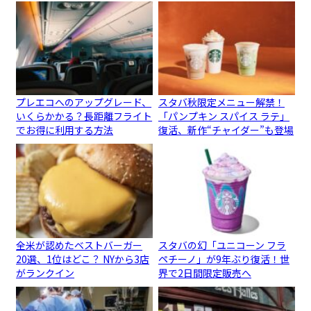
プレエコへのアップグレード、
スタバ秋限定メニュー解禁！
いくらかかる？長距離フライト
「パンプキン スパイス ラテ」
でお得に利用する方法
復活、新作“チャイダー”も登場
全米が認めたベストバーガー
スタバの幻「ユニコーン フラ
20選、1位はどこ？ NYから3店
ペチーノ」が9年ぶり復活！世
がランクイン
界で2日間限定販売へ