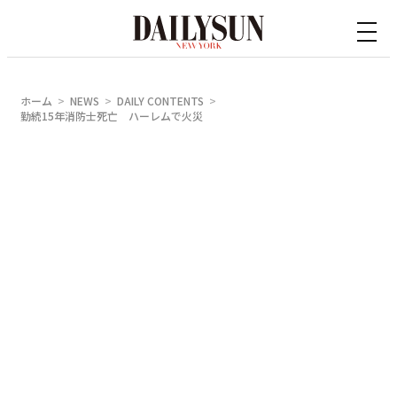
内
容
を
ス
ホーム
NEWS
DAILY CONTENTS
キ
勤続15年消防士死亡 ハーレムで火災
ッ
プ