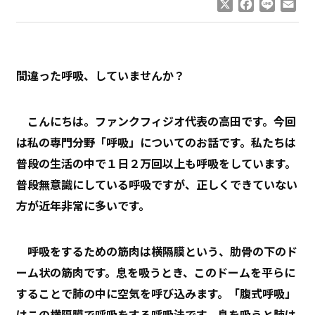
X
Facebook
Line
Ema
間違った呼吸、していませんか？
こんにちは。ファンクフィジオ代表の高田です。今回
は私の専門分野「呼吸」についてのお話です。私たちは
普段の生活の中で１日２万回以上も呼吸をしています。
普段無意識にしている呼吸ですが、正しくできていない
方が近年非常に多いです。
呼吸をするための筋肉は横隔膜という、肋骨の下のド
ーム状の筋肉です。息を吸うとき、このドームを平らに
することで肺の中に空気を呼び込みます。「腹式呼吸」
はこの横隔膜で呼吸をする呼吸法です。息を吸うと肺は