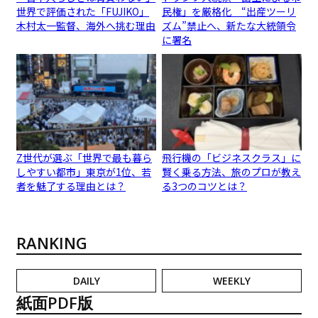
世界で評価された「FUJIKO」
民権」を厳格化 “出産ツーリ
木村太一監督、海外へ挑む理由
ズム”禁止へ、新たな大統領令
に署名
Z世代が選ぶ「世界で最も暮ら
飛行機の「ビジネスクラス」に
しやすい都市」東京が1位、若
賢く乗る方法、旅のプロが教え
者を魅了する理由とは？
る3つのコツとは？
RANKING
DAILY
WEEKLY
紙面PDF版