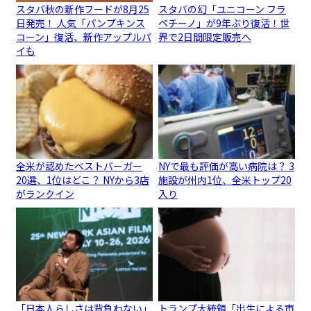
スタバ秋の新作フードが8月25
スタバの幻「ユニコーン フラ
日発売！ 人気「パンプキンス
ペチーノ」が9年ぶり復活！世
コーン」復活、新作アップルパ
界で2日間限定販売へ
イも
全米が認めたベストバーガー
NYで最も評価が高い病院は？ 3
20選、1位はどこ？ NYから3店
施設が州内1位、全米トップ20
がランクイン
入り
「日本人らしさは背負わない」
トランプ大統領「出生による市