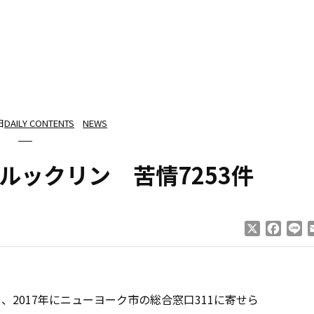
日
DAILY CONTENTS
NEWS
ルックリン 苦情7253件
X
Faceb
Li
2017年にニューヨーク市の総合窓口311に寄せら