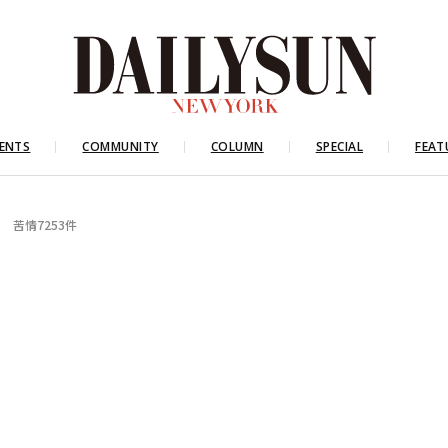
ENTS
COMMUNITY
COLUMN
SPECIAL
FEAT
苦情7253件