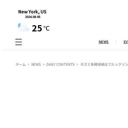
内
New York, US
容
2026.08.05
を
25
°C
ス
キ
NEWS
EV
ッ
プ
ホーム
NEWS
DAILY CONTENTS
ネズミ多発地域はブルックリン 