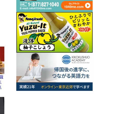
背
×
メ