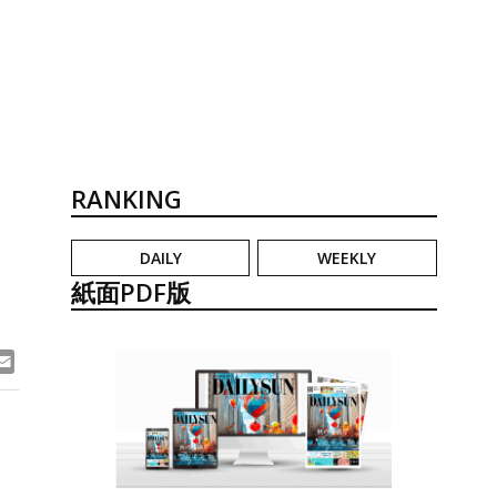
RANKING
DAILY
WEEKLY
紙面PDF版
ook
ne
Email