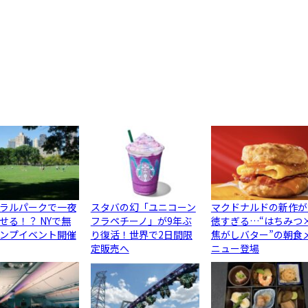
ラルパークで一夜
スタバの幻「ユニコーン
マクドナルドの新作が
せる！？ NYで無
フラペチーノ」が9年ぶ
徳すぎる…“はちみつ
ンプイベント開催
り復活！世界で2日間限
焦がしバター”の朝食
定販売へ
ニュー登場