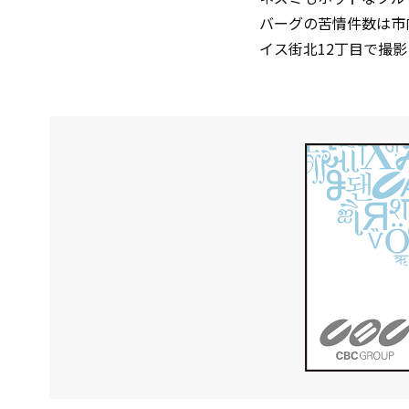
バーグの苦情件数は市内
イス街北12丁目で撮影 （pho