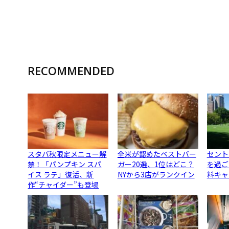
RECOMMENDED
スタバ秋限定メニュー解
全米が認めたベストバー
セント
禁！「パンプキン スパ
ガー20選、1位はどこ？
を過ご
イス ラテ」復活、新
NYから3店がランクイン
料キャ
作“チャイダー”も登場