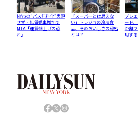
NY市の“バス無料化”実現
「スーパーとは思えな
プレエ
せず…無賃乗車増加で
い」トレジョの冷凍食
ード、
MTA「運賃値上げの恐
品、そのおいしさの秘密
距離フ
れ」
とは？
用する
Facebook
X
Instagram