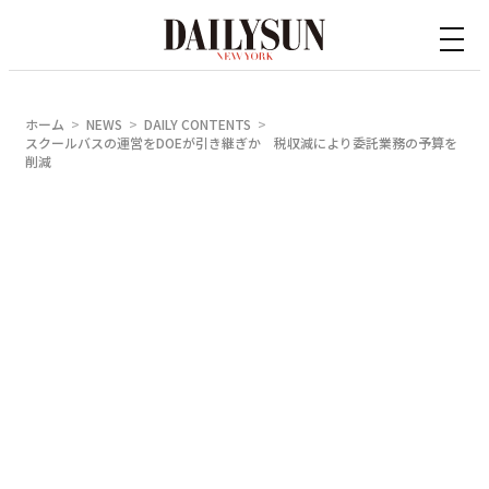
内
容
を
ス
ホーム
NEWS
DAILY CONTENTS
キ
スクールバスの運営をDOEが引き継ぎか 税収減により委託業務の予算を
削減
ッ
プ