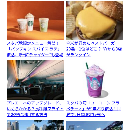
スタバ秋限定メニュー解禁！
全米が認めたベストバーガー
「パンプキン スパイス ラテ」
20選、1位はどこ？ NYから3店
復活、新作“チャイダー”も登場
がランクイン
プレエコへのアップグレード、
スタバの幻「ユニコーン フラ
いくらかかる？長距離フライト
ペチーノ」が9年ぶり復活！世
でお得に利用する方法
界で2日間限定販売へ