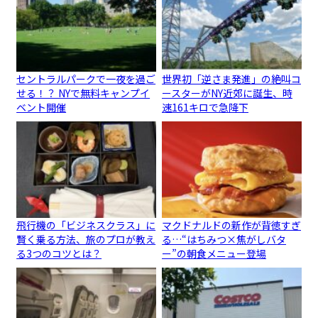
セントラルパークで一夜を過ご
世界初「逆さま発進」の絶叫コ
せる！？ NYで無料キャンプイ
ースターがNY近郊に誕生、時
ベント開催
速161キロで急降下
飛行機の「ビジネスクラス」に
マクドナルドの新作が背徳すぎ
賢く乗る方法、旅のプロが教え
る…“はちみつ×焦がしバタ
る3つのコツとは？
ー”の朝食メニュー登場