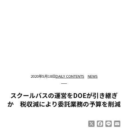
2020年5月18日
DAILY CONTENTS
NEWS
スクールバスの運営をDOEが引き継ぎ
か 税収減により委託業務の予算を削減
X
Facebook
Line
Ema