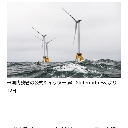
米国内務省の公式ツイッター(@USInteriorPress)より＝
12日