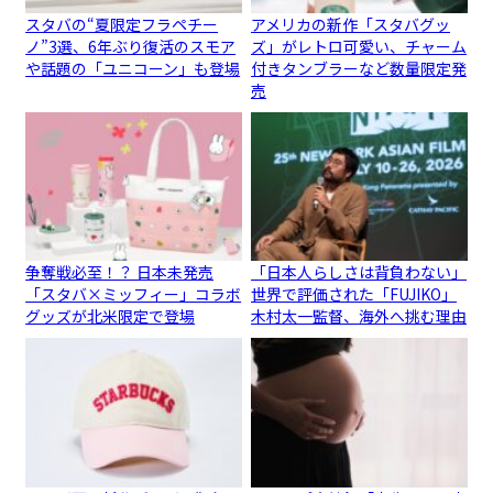
スタバの“夏限定フラペチー
アメリカの新作「スタバグッ
ノ”3選、6年ぶり復活のスモア
ズ」がレトロ可愛い、チャーム
や話題の「ユニコーン」も登場
付きタンブラーなど数量限定発
売
争奪戦必至！？ 日本未発売
「日本人らしさは背負わない」
「スタバ×ミッフィー」コラボ
世界で評価された「FUJIKO」
グッズが北米限定で登場
木村太一監督、海外へ挑む理由