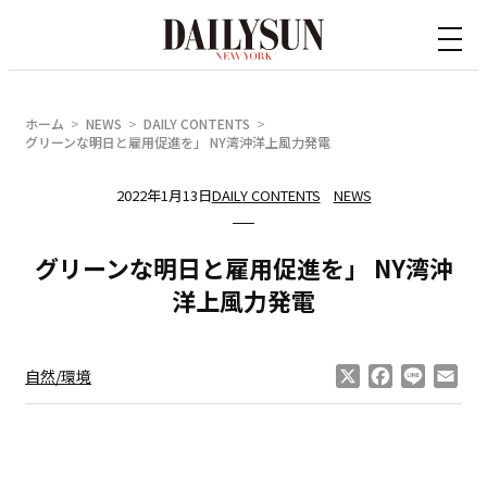
内
容
を
ス
ホーム
NEWS
DAILY CONTENTS
キ
グリーンな明日と雇用促進を」 NY湾沖洋上風力発電
ッ
2022年1月13日
DAILY CONTENTS
NEWS
プ
グリーンな明日と雇用促進を」 NY湾沖
洋上風力発電
X
Facebook
Line
Ema
自然/環境