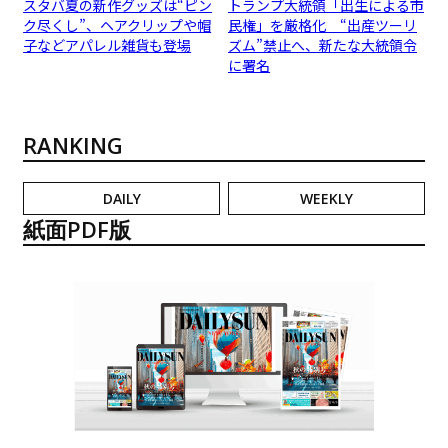
スタバ夏の新作グッズは“ピン
トランプ大統領「出生による市
ク尽くし”、ヘアクリップや帽
民権」を厳格化 “出産ツーリ
子などアパレル雑貨も登場
ズム”禁止へ、新たな大統領令
に署名
RANKING
DAILY
WEEKLY
紙面PDF版