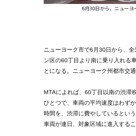
6月30日から、ニュー
ニューヨーク市で6月
30
日から、全
ン区の
60
丁目より南に乗り入れる
とになる。ニューヨーク州都市交通
MTA
によれば、
60
丁目以南の渋滞
ひとつで、車両の平均速度はわずか
時間を、渋滞に費やしているという
車両が連日、対象区域に進入するこ