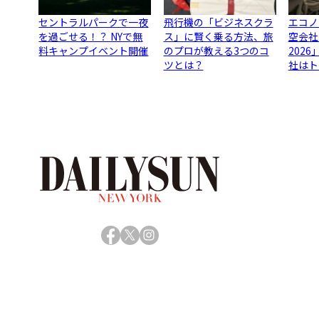
セントラルパークで一夜
飛行機の「ビジネスクラ
エコノ
を過ごせる！？ NYで無
ス」に賢く乗る方法、旅
空会社
料キャンプイベント開催
のプロが教える3つのコ
202
ツとは？
社はト
Facebook
X
Instagram