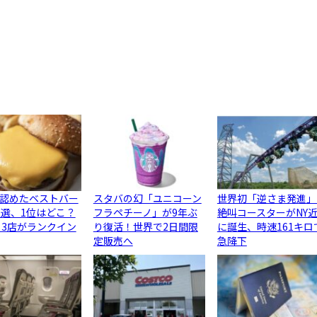
認めたベストバー
スタバの幻「ユニコーン
世界初「逆さま発進」
0選、1位はどこ？
フラペチーノ」が9年ぶ
絶叫コースターがNY
ら3店がランクイン
り復活！世界で2日間限
に誕生、時速161キロ
定販売へ
急降下