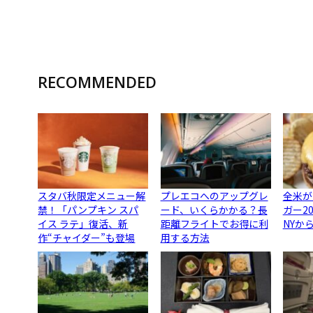
RECOMMENDED
スタバ秋限定メニュー解
プレエコへのアップグレ
全米が
禁！「パンプキン スパ
ード、いくらかかる？長
ガー2
イス ラテ」復活、新
距離フライトでお得に利
NYか
作“チャイダー”も登場
用する方法