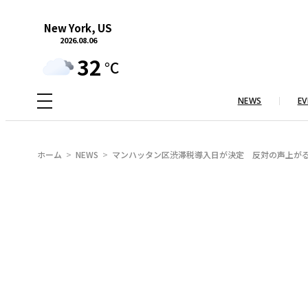
内
New York, US
容
2026.08.06
を
32
°C
ス
キ
NEWS
EV
ッ
プ
ホーム
NEWS
マンハッタン区渋滞税導入日が決定 反対の声上がる