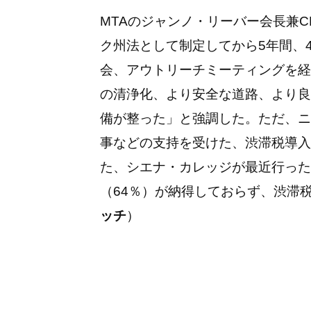
MTA
のジャンノ・リーバー会長兼
C
ク州法として制定してから
5
年間、
会、アウトリーチミーティングを経
の清浄化、より安全な道路、より良
備が整った」と強調した。ただ、ニ
事などの支持を受けた、渋滞税導入
た、シエナ・カレッジが最近行った
（
64
％）が納得しておらず、渋滞
ッチ
）