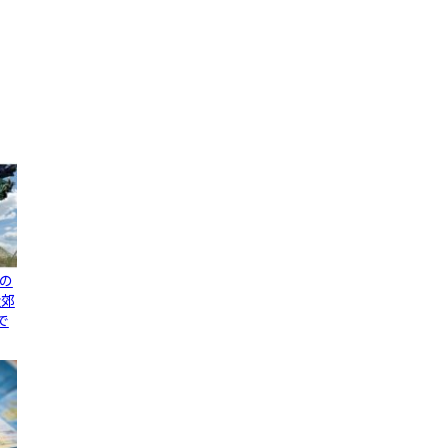
の
近郊
で