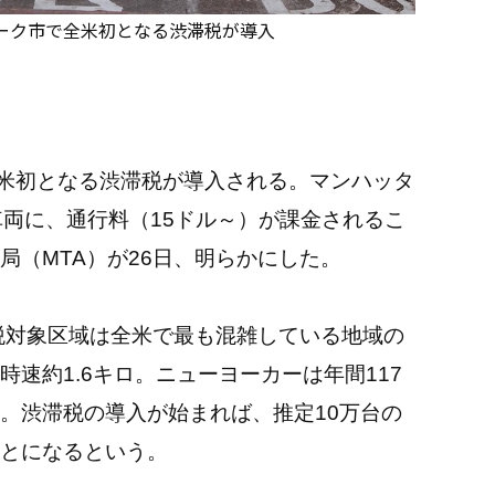
ヨーク市で全米初となる渋滞税が導入
米初となる渋滞税が導入される。マンハッタ
車両に、通行料（
15
ドル～）が課金されるこ
局（
MTA
）が
26
日、明らかにした。
税対象区域は全米で最も混雑している地域の
時速約
1.6
キロ。ニューヨーカーは年間
117
。渋滞税の導入が始まれば、推定
10
万台の
とになるという。