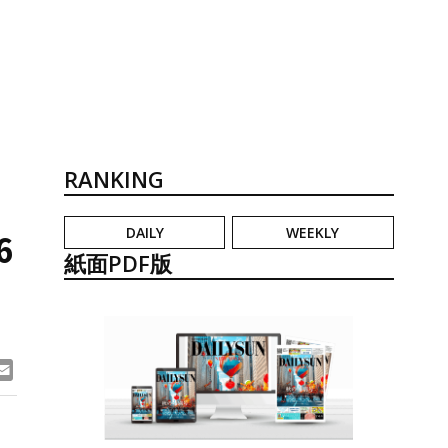
RANKING
DAILY
WEEKLY
6
紙面PDF版
ook
ne
Email