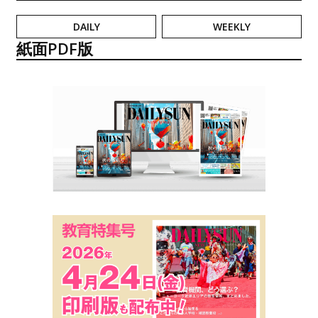
DAILY
WEEKLY
紙面PDF版