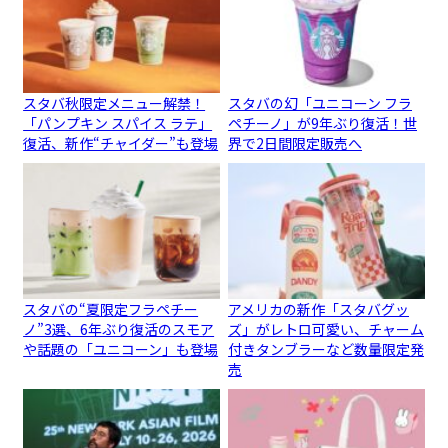
スタバ秋限定メニュー解禁！
スタバの幻「ユニコーン フラ
「パンプキン スパイス ラテ」
ペチーノ」が9年ぶり復活！世
復活、新作“チャイダー”も登場
界で2日間限定販売へ
スタバの“夏限定フラペチー
アメリカの新作「スタバグッ
ノ”3選、6年ぶり復活のスモア
ズ」がレトロ可愛い、チャーム
や話題の「ユニコーン」も登場
付きタンブラーなど数量限定発
売