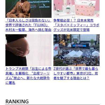
「日本人らしさは背負わない」
争奪戦必至！？ 日本未発売
世界で評価された「FUJIKO」
「スタバ×ミッフィー」コラボ
木村太一監督、海外へ挑む理由
グッズが北米限定で登場
トランプ大統領「出生による市
Z世代が選ぶ「世界で最も暮ら
民権」を厳格化 “出産ツーリ
しやすい都市」東京が1位、若
ズム”禁止へ、新たな大統領令
者を魅了する理由とは？
に署名
RANKING