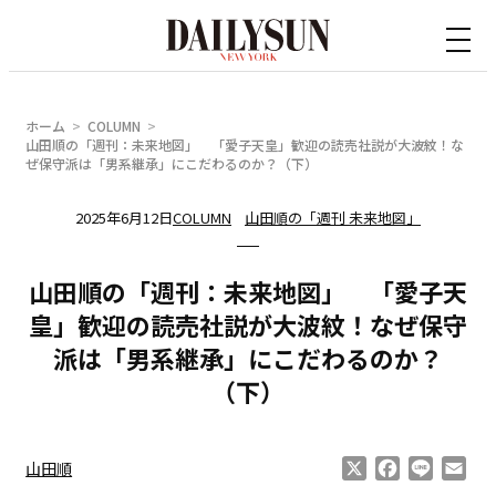
内
容
を
ス
ホーム
COLUMN
キ
山田順の「週刊：未来地図」 「愛子天皇」歓迎の読売社説が大波紋！な
ぜ保守派は「男系継承」にこだわるのか？（下）
ッ
プ
2025年6月12日
COLUMN
山田順の「週刊 未来地図」
山田順の「週刊：未来地図」 「愛子天
皇」歓迎の読売社説が大波紋！なぜ保守
派は「男系継承」にこだわるのか？
（下）
X
Facebook
Line
Ema
山田順