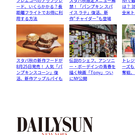
プレエコへのアップグレ
スタバ秋限定メニュー解
NYで
ード、いくらかかる？長
禁！「パンプキン スパ
は？ 
距離フライトでお得に利
イス ラテ」復活、新
全米ト
用する方法
作“チャイダー”も登場
スタバ秋の新作フードが
伝説のシェフ、アンソニ
トレジ
8月25日発売！ 人気「パ
ー・ボーデインの青春を
ーズも
ンプキンスコーン」復
描く映画「Tony」つい
奪戦、
活、新作アップルパイも
にNY公開