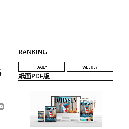
RANKING
DAILY
WEEKLY
る
紙面PDF版
ook
ne
Email