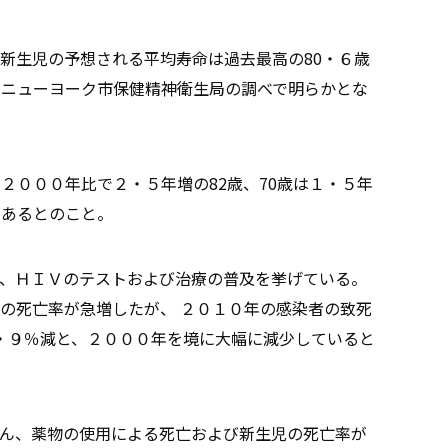
新生児の予想される平均寿命は過去最高の80・６歳
、ニューヨーク市保健精神衛生局の調べで明らかとな
２０００年比で２・５年増の82歳、70歳は１・５年
であるとのこと。
、ＨＩＶのテストおよび治療の普及を挙げている。
の死亡率が急増したが、 ２０１０年の感染者の致死
51・９％減と、２０００年を境に大幅に減少していると
ん、薬物の使用による死亡および新生児の死亡率が