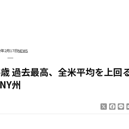
12年2月17日
NEWS
6歳 過去最高、全米平均を上回
NY州
X
Faceb
Li