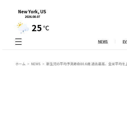
内
New York, US
容
2026.08.07
を
25
°C
ス
キ
NEWS
EV
ッ
プ
ホーム
NEWS
新生児の平均予測寿命80.6歳 過去最高、全米平均を上