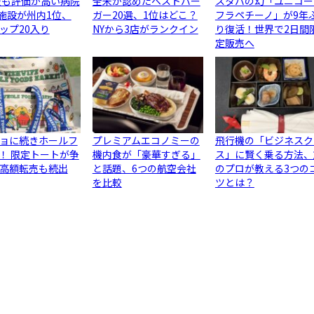
最も評価が高い病院
全米が認めたベストバー
スタバの幻「ユニコー
3施設が州内1位、
ガー20選、1位はどこ？
フラペチーノ」が9年
ップ20入り
NYから3店がランクイン
り復活！世界で2日間
定販売へ
ョに続きホールフ
プレミアムエコノミーの
飛行機の「ビジネスク
！ 限定トートが争
機内食が「豪華すぎる」
ス」に賢く乗る方法、
高額転売も続出
と話題、6つの航空会社
のプロが教える3つの
を比較
ツとは？