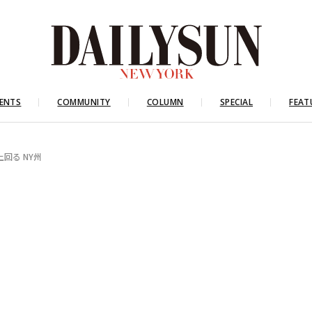
ENTS
COMMUNITY
COLUMN
SPECIAL
FEAT
回る NY州