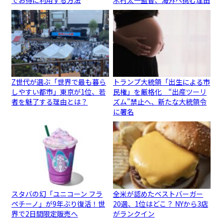
Z世代が選ぶ「世界で最も暮ら
トランプ大統領「出生による市
しやすい都市」東京が1位、若
民権」を厳格化 “出産ツーリ
者を魅了する理由とは？
ズム”禁止へ、新たな大統領令
に署名
スタバの幻「ユニコーン フラ
全米が認めたベストバーガー
ペチーノ」が9年ぶり復活！世
20選、1位はどこ？ NYから3店
界で2日間限定販売へ
がランクイン