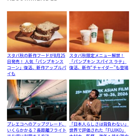
スタバ秋の新作フードが8月25
スタバ秋限定メニュー解禁！
日発売！ 人気「パンプキンス
「パンプキン スパイス ラテ」
コーン」復活、新作アップルパ
復活、新作“チャイダー”も登場
イも
プレエコへのアップグレード、
「日本人らしさは背負わない」
いくらかかる？長距離フライト
世界で評価された「FUJIKO」
でお得に利用する方法
木村太一監督、海外へ挑む理由