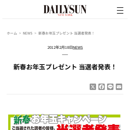
内
容
を
ス
ホーム
NEWS
新春お年玉プレゼント 当選者発表！
キ
ッ
2012年2月18日
NEWS
プ
新春お年玉プレゼント 当選者発表！
X
Facebook
Line
Ema