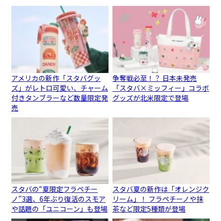
アメリカの新作「スタバグッ
争奪戦必至！？ 日本未発売
ズ」がレトロ可愛い、チャーム
「スタバ×ミッフィー」コラボ
付きタンブラーなど数量限定発
グッズが北米限定で登場
売
スタバの“夏限定フラペチー
スタバ夏の新作は「オレンジク
ノ”3選、6年ぶり復活のスモア
リーム」！ フラペチーノや抹
や話題の「ユニコーン」も登場
茶など限定5種類が登場