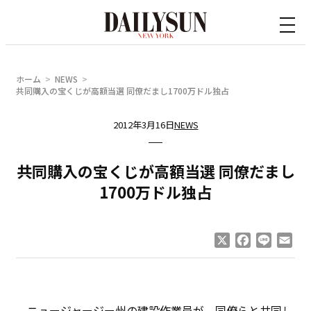
内
容
を
ス
ホーム
NEWS
キ
共同購入の宝くじが高額当選 同僚だまし1700万ドル独占
ッ
2012年3月16日
NEWS
プ
共同購入の宝くじが高額当選 同僚だまし
1700万ドル独占
X
Facebook
Line
Ema
ニュージャージー州の建設作業員が、同僚らと共同し