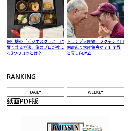
飛行機の「ビジネスクラス」に
トランプ大統領、ワクチンと自
賢く乗る方法、旅のプロが教え
閉症巡り大統領令か？ 科学界
る3つのコツとは？
と真っ向対立
RANKING
DAILY
WEEKLY
紙面PDF版