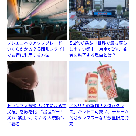
プレエコへのアップグレード、
Z世代が選ぶ「世界で最も暮ら
いくらかかる？長距離フライト
しやすい都市」東京が1位、若
でお得に利用する方法
者を魅了する理由とは？
トランプ大統領「出生による市
アメリカの新作「スタバグッ
民権」を厳格化 “出産ツーリ
ズ」がレトロ可愛い、チャーム
ズム”禁止へ、新たな大統領令
付きタンブラーなど数量限定発
に署名
売