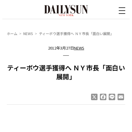
内
容
を
ス
ホーム
NEWS
ティーボウ選手獲得へ ＮＹ市長「面白い展開」
キ
ッ
2012年3月27日
NEWS
プ
ティーボウ選手獲得へ ＮＹ市長「面白い
展開」
X
Facebook
Line
Ema