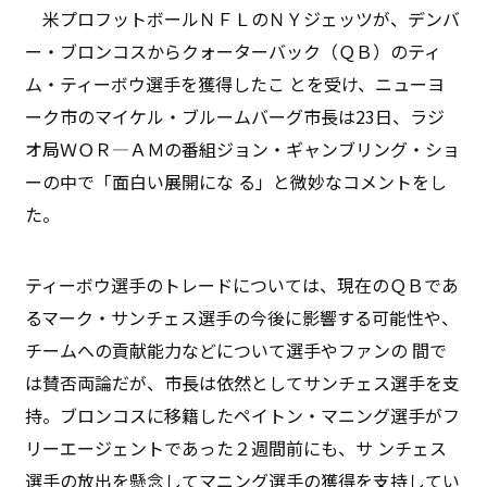
米プロフットボールＮＦＬのＮＹジェッツが、デンバ
ー・ブロンコスからクォーターバック（ＱＢ）のティ
ム・ティーボウ選手を獲得したこ とを受け、ニューヨ
ーク市のマイケル・ブルームバーグ市長は23日、ラジ
オ局ＷＯＲ—ＡＭの番組ジョン・ギャンブリング・ショ
ーの中で「面白い展開にな る」と微妙なコメントをし
た。
ティーボウ選手のトレードについては、現在のＱＢであ
るマーク・サンチェス選手の今後に影響する可能性や、
チームへの貢献能力などについて選手やファンの 間で
は賛否両論だが、市長は依然としてサンチェス選手を支
持。ブロンコスに移籍したペイトン・マニング選手がフ
リーエージェントであった２週間前にも、サ ンチェス
選手の放出を懸念してマニング選手の獲得を支持してい