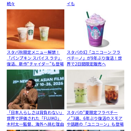
続々
イも
スタバ秋限定メニュー解禁！
スタバの幻「ユニコーン フラ
「パンプキン スパイス ラテ」
ペチーノ」が9年ぶり復活！世
復活、新作“チャイダー”も登場
界で2日間限定販売へ
「日本人らしさは背負わない」
スタバの“夏限定フラペチー
世界で評価された「FUJIKO」
ノ”3選、6年ぶり復活のスモア
木村太一監督、海外へ挑む理由
や話題の「ユニコーン」も登場