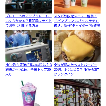
プレエコへのアップグレード、
スタバ秋限定メニュー解禁！
いくらかかる？長距離フライト
「パンプキン スパイス ラテ」
でお得に利用する方法
復活、新作“チャイダー”も登場
NYで最も評価が高い病院は？ 3
全米が認めたベストバーガー
施設が州内1位、全米トップ20
20選、1位はどこ？ NYから3店
入り
がランクイン