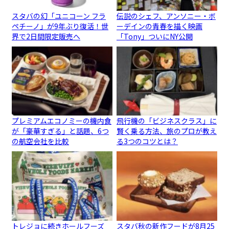
スタバの幻「ユニコーン フラ
伝説のシェフ、アンソニー・ボ
ペチーノ」が9年ぶり復活！世
ーデインの青春を描く映画
界で2日間限定販売へ
「Tony」ついにNY公開
プレミアムエコノミーの機内食
飛行機の「ビジネスクラス」に
が「豪華すぎる」と話題、6つ
賢く乗る方法、旅のプロが教え
の航空会社を比較
る3つのコツとは？
トレジョに続きホールフーズ
スタバ秋の新作フードが8月25