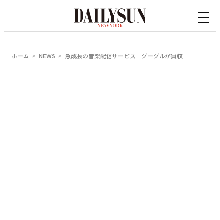
内
容
を
ス
ホーム
NEWS
急成長の音楽配信サービス グーグルが買収
キ
ッ
プ