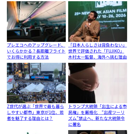
プレエコへのアップグレード、
「日本人らしさは背負わない」
いくらかかる？長距離フライト
世界で評価された「FUJIKO」
でお得に利用する方法
木村太一監督、海外へ挑む理由
Z世代が選ぶ「世界で最も暮ら
トランプ大統領「出生による市
しやすい都市」東京が1位、若
民権」を厳格化 “出産ツーリ
者を魅了する理由とは？
ズム”禁止へ、新たな大統領令
に署名