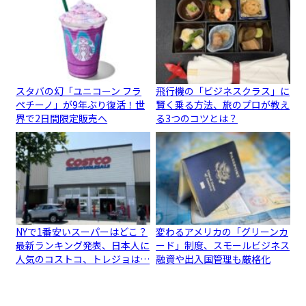
スタバの幻「ユニコーン フラ
飛行機の「ビジネスクラス」に
ペチーノ」が9年ぶり復活！世
賢く乗る方法、旅のプロが教え
界で2日間限定販売へ
る3つのコツとは？
NYで1番安いスーパーはどこ？
変わるアメリカの「グリーンカ
最新ランキング発表、日本人に
ード」制度、スモールビジネス
人気のコストコ、トレジョは…
融資や出入国管理も厳格化