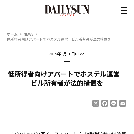
内
容
を
ス
ホーム
NEWS
キ
低所得者向けアパートでホステル運営 ビル所有者が法的措置を
ッ
2015年1月10日
NEWS
プ
低所得者向けアパートでホステル運営
ビル所有者が法的措置を
X
Facebook
Line
Ema
マンハッタン区イーストハーレムの低所得者向け賃貸