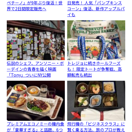
ペチーノ」が9年ぶり復活！世
日発売！ 人気「パンプキンス
界で2日間限定販売へ
コーン」復活、新作アップルパ
イも
伝説のシェフ、アンソニー・ボ
トレジョに続きホールフーズ
ーデインの青春を描く映画
も！ 限定トートが争奪戦、高
「Tony」ついにNY公開
額転売も続出
プレミアムエコノミーの機内食
飛行機の「ビジネスクラス」に
が「豪華すぎる」と話題、6つ
賢く乗る方法、旅のプロが教え