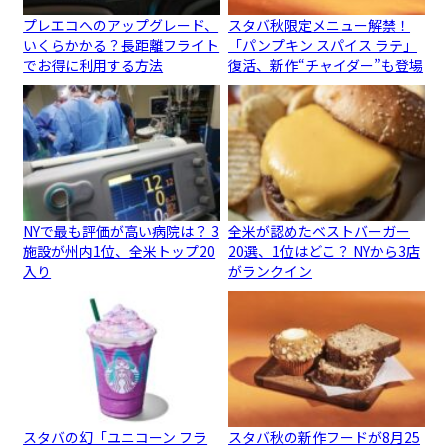
プレエコへのアップグレード、
スタバ秋限定メニュー解禁！
いくらかかる？長距離フライト
「パンプキン スパイス ラテ」
でお得に利用する方法
復活、新作“チャイダー”も登場
NYで最も評価が高い病院は？ 3
全米が認めたベストバーガー
施設が州内1位、全米トップ20
20選、1位はどこ？ NYから3店
入り
がランクイン
スタバの幻「ユニコーン フラ
スタバ秋の新作フードが8月25