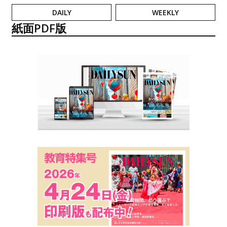
DAILY
WEEKLY
紙面PDF版