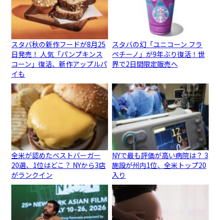
スタバ秋の新作フードが8月25
スタバの幻「ユニコーン フラ
日発売！ 人気「パンプキンス
ペチーノ」が9年ぶり復活！世
コーン」復活、新作アップルパ
界で2日間限定販売へ
イも
全米が認めたベストバーガー
NYで最も評価が高い病院は？ 3
20選、1位はどこ？ NYから3店
施設が州内1位、全米トップ20
がランクイン
入り