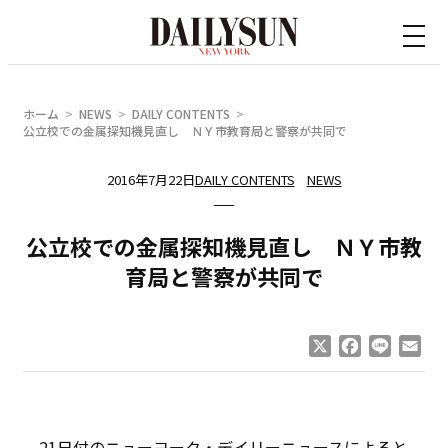
内
容
を
ス
ホーム
NEWS
DAILY CONTENTS
キ
公立校での金属探知機見直し ＮＹ市教育局と警察が共同で
ッ
2016年7月22日
DAILY CONTENTS
NEWS
プ
公立校での金属探知機見直し ＮＹ市教
育局と警察が共同で
X
Facebook
Line
Ema
21日付のニューヨーク・デイリーニュースによると、