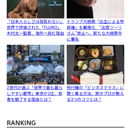
「日本人らしさは背負わない」
トランプ大統領「出生による市
世界で評価された「FUJIKO」
民権」を厳格化 “出産ツーリ
木村太一監督、海外へ挑む理由
ズム”禁止へ、新たな大統領令
に署名
Z世代が選ぶ「世界で最も暮ら
飛行機の「ビジネスクラス」に
しやすい都市」東京が1位、若
賢く乗る方法、旅のプロが教え
者を魅了する理由とは？
る3つのコツとは？
RANKING