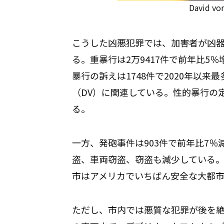
David vo
こうした凶悪犯罪では、加害者が凶
る。重暴行は2万9417件で前年比5
暴行の訴えは1748件で2020年以
（DV）に関連している。性的暴行の
る。
一方、発砲事件は903件で前年比7％
盗、車両窃盗、窃盗も減少している
市はアメリカでいちばん安全な大都
ただし、市内では悪質な犯罪が後を絶