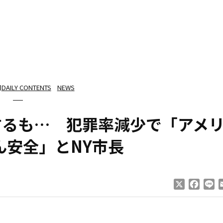
日
DAILY CONTENTS
NEWS
するも… 犯罪率減少で「アメ
ん安全」とNY市長
X
Faceb
Li