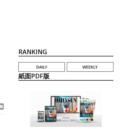
RANKING
DAILY
WEEKLY
リ
紙面PDF版
ook
ne
Email