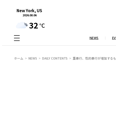
内
New York, US
容
2026.08.06
を
32
°C
ス
キ
NEWS
EV
ッ
プ
ホーム
NEWS
DAILY CONTENTS
重暴行、性的暴行が増加するも