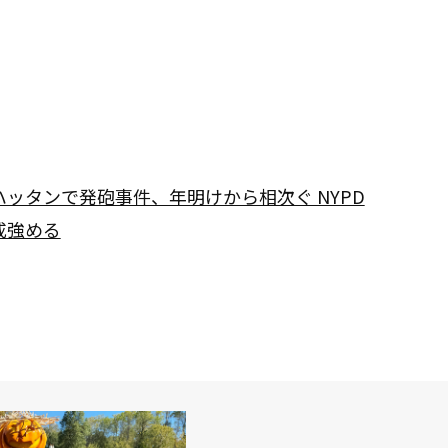
ハッタンで発砲事件、年明けから相次ぐ NYPD
戒強める