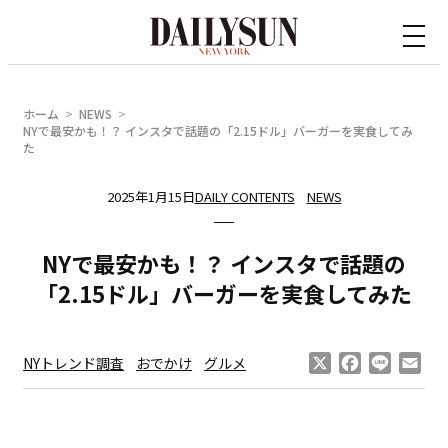
内
容
を
ス
ホーム
NEWS
キ
NYで最安かも！？ インスタで話題の「2.15ドル」バーガーを実食してみ
た
ッ
プ
2025年1月15日
DAILY CONTENTS
NEWS
NYで最安かも！？ インスタで話題の
「2.15ドル」バーガーを実食してみた
X
Facebook
Line
Ema
NYトレンド調査
おでかけ
グルメ