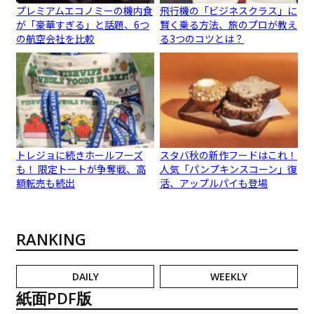
プレミアムエコノミーの機内食
飛行機の「ビジネスクラス」に
が「豪華すぎる」と話題、6つ
賢く乗る方法、旅のプロが教え
の航空会社を比較
る3つのコツとは？
トレジョに続きホールフーズ
スタバ秋の新作フードはこれ！
も！ 限定トートが争奪戦、高
人気「パンプキンスコーン」復
額転売も続出
活、アップルパイも登場
RANKING
DAILY
WEEKLY
紙面PDF版