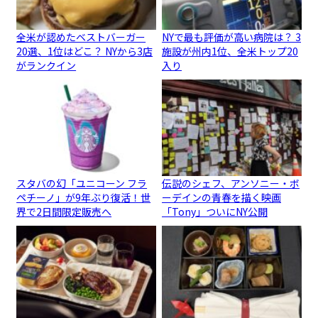
全米が認めたベストバーガー
NYで最も評価が高い病院は？ 3
20選、1位はどこ？ NYから3店
施設が州内1位、全米トップ20
がランクイン
入り
スタバの幻「ユニコーン フラ
伝説のシェフ、アンソニー・ボ
ペチーノ」が9年ぶり復活！世
ーデインの青春を描く映画
界で2日間限定販売へ
「Tony」ついにNY公開