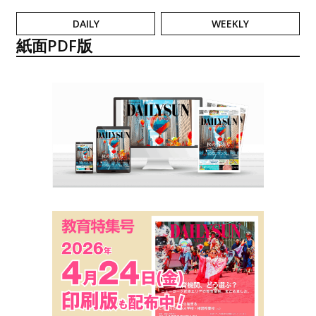
DAILY
WEEKLY
紙面PDF版