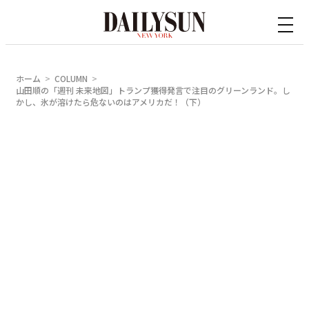
内
容
を
ス
ホーム
COLUMN
キ
山田順の「週刊 未来地図」トランプ獲得発言で注目のグリーンランド。し
かし、氷が溶けたら危ないのはアメリカだ！（下）
ッ
プ