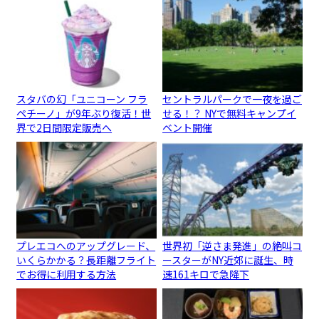
スタバの幻「ユニコーン フラ
セントラルパークで一夜を過ご
ペチーノ」が9年ぶり復活！世
せる！？ NYで無料キャンプイ
界で2日間限定販売へ
ベント開催
プレエコへのアップグレード、
世界初「逆さま発進」の絶叫コ
いくらかかる？長距離フライト
ースターがNY近郊に誕生、時
でお得に利用する方法
速161キロで急降下