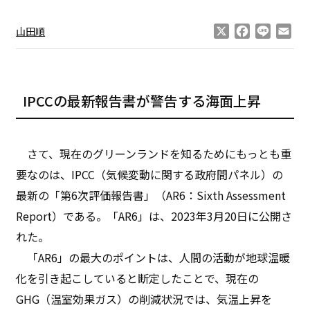
X
Facebook
Line
Ema
山田順
IPCCの最新報告書が警告する海面上昇
さて、現在のグリーンランドを知るためにもっとも重
要なのは、IPCC（気候変動に関する政府間パネル）の
最新の「第6次評価報告書」（AR6：Sixth Assessment
Report）である。「AR6」は、2023年3月20日に公開さ
れた。
「AR6」の最大のポイントは、人間の活動が地球温暖
化を引き起こしていると断定したことで、現在の
GHG（温室効果ガス）の削減状況では、気温上昇を