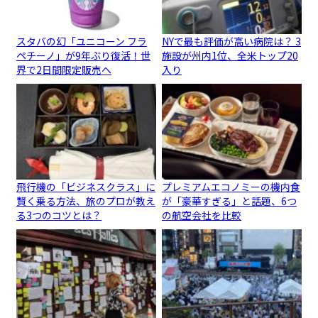
スタバの幻「ユニコーン フラ
NYで最も評価が高い病院は？ 3
ペチーノ」が9年ぶり復活！世
施設が州内1位、全米トップ20
界で2日間限定販売へ
入り
飛行機の「ビジネスクラス」に
プレミアムエコノミーの機内食
賢く乗る方法、旅のプロが教え
が「豪華すぎる」と話題、6つ
る3つのコツとは？
の航空会社を比較