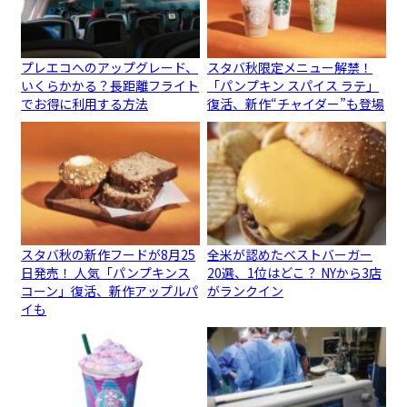
プレエコへのアップグレード、
スタバ秋限定メニュー解禁！
いくらかかる？長距離フライト
「パンプキン スパイス ラテ」
でお得に利用する方法
復活、新作“チャイダー”も登場
スタバ秋の新作フードが8月25
全米が認めたベストバーガー
日発売！ 人気「パンプキンス
20選、1位はどこ？ NYから3店
コーン」復活、新作アップルパ
がランクイン
イも