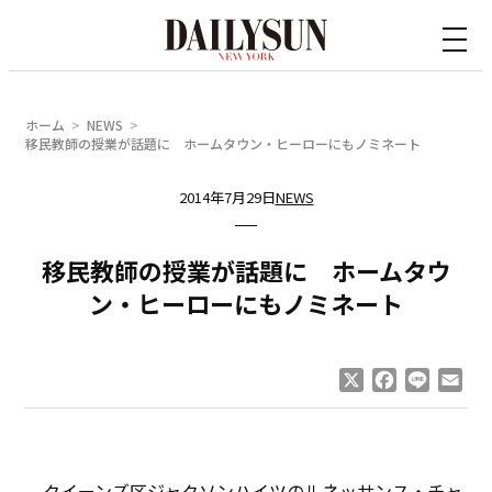
内
容
を
ス
ホーム
NEWS
キ
移民教師の授業が話題に ホームタウン・ヒーローにもノミネート
ッ
2014年7月29日
NEWS
プ
移民教師の授業が話題に ホームタウ
ン・ヒーローにもノミネート
X
Facebook
Line
Ema
クイーンズ区ジャクソンハイツのルネッサンス・チャ