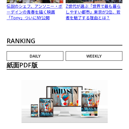
伝説のシェフ、アンソニー・ボ
Z世代が選ぶ「世界で最も暮ら
ーデインの青春を描く映画
しやすい都市」東京が1位、若
「Tony」ついにNY公開
者を魅了する理由とは？
RANKING
DAILY
WEEKLY
紙面PDF版