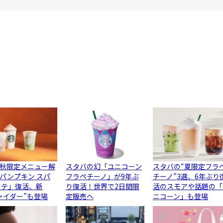
秋限定メニュー解
スタバの幻「ユニコーン
スタバの“夏限定フラ
パンプキン スパ
フラペチーノ」が9年ぶ
チーノ”3選、6年ぶり
ラテ」復活、新
り復活！世界で2日間限
活のスモアや話題の「
ャイダー”も登場
定販売へ
ニコーン」も登場