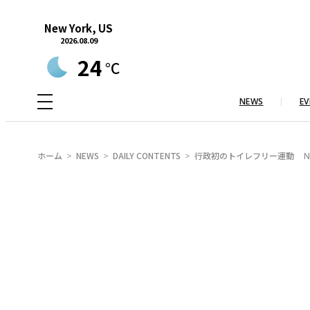
内
New York, US
容
2026.08.09
を
24
°C
ス
キ
NEWS
EV
ッ
プ
ホーム
NEWS
DAILY CONTENTS
行政初のトイレフリー運動 