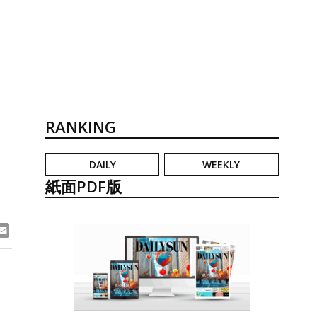
RANKING
DAILY
WEEKLY
紙面PDF版
ook
ne
Email