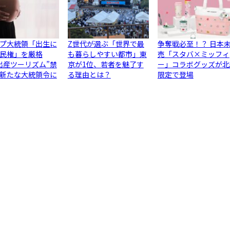
プ大統領「出生に
Z世代が選ぶ「世界で最
争奪戦必至！？ 日本
民権」を厳格
も暮らしやすい都市」東
売「スタバ×ミッフィ
出産ツーリズム”禁
京が1位、若者を魅了す
ー」コラボグッズが北
新たな大統領令に
る理由とは？
限定で登場