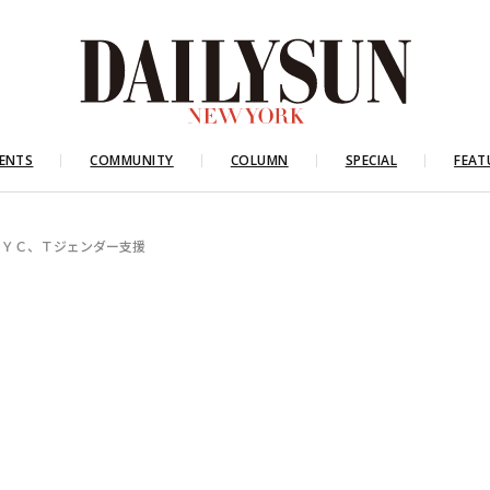
ENTS
COMMUNITY
COLUMN
SPECIAL
FEAT
ＮＹＣ、Ｔジェンダー支援