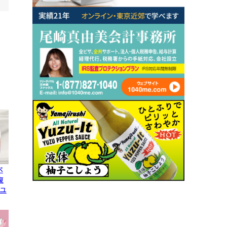
ペ
復
ユ