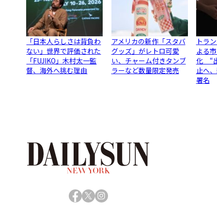
「日本人らしさは背負わ
アメリカの新作「スタバ
トラン
ない」世界で評価された
グッズ」がレトロ可愛
よる市
「FUJIKO」木村太一監
い、チャーム付きタンブ
化 “
督、海外へ挑む理由
ラーなど数量限定発売
止へ、
署名
Facebook
X
Instagram