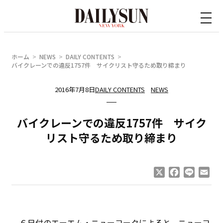
内
容
を
ス
ホーム
NEWS
DAILY CONTENTS
キ
バイクレーンでの違反1757件 サイクリスト守るため取り締まり
ッ
2016年7月8日
DAILY CONTENTS
NEWS
プ
バイクレーンでの違反1757件 サイク
リスト守るため取り締まり
X
Facebook
Line
Ema
６日付のエーエム・ニューヨークによると、ニューヨ