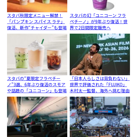
スタバ秋限定メニュー解禁！
スタバの幻「ユニコーン フラ
「パンプキン スパイス ラテ」
ペチーノ」が9年ぶり復活！世
復活、新作“チャイダー”も登場
界で2日間限定販売へ
スタバの“夏限定フラペチー
「日本人らしさは背負わない」
ノ”3選、6年ぶり復活のスモア
世界で評価された「FUJIKO」
や話題の「ユニコーン」も登場
木村太一監督、海外へ挑む理由