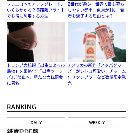
プレエコへのアップグレード、
Z世代が選ぶ「世界で最も暮ら
いくらかかる？長距離フライト
しやすい都市」東京が1位、若
でお得に利用する方法
者を魅了する理由とは？
トランプ大統領「出生による市
アメリカの新作「スタバグッ
民権」を厳格化 “出産ツーリ
ズ」がレトロ可愛い、チャーム
ズム”禁止へ、新たな大統領令
付きタンブラーなど数量限定発
に署名
売
RANKING
DAILY
WEEKLY
紙面PDF版