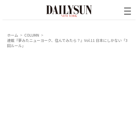
内
容
を
ス
ホーム
COLUMN
キ
連載『夢みたニューヨーク、住んでみたら？』Vol.11 日本にしかない「3
回ルール」
ッ
プ