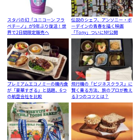
スタバの幻「ユニコーン フラ
伝説のシェフ、アンソニー・ボ
ペチーノ」が9年ぶり復活！世
ーデインの青春を描く映画
界で2日間限定販売へ
「Tony」ついにNY公開
プレミアムエコノミーの機内食
飛行機の「ビジネスクラス」に
が「豪華すぎる」と話題、6つ
賢く乗る方法、旅のプロが教え
の航空会社を比較
る3つのコツとは？