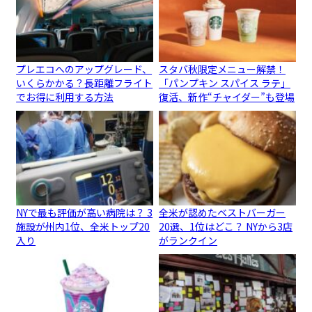
プレエコへのアップグレード、
スタバ秋限定メニュー解禁！
いくらかかる？長距離フライト
「パンプキン スパイス ラテ」
でお得に利用する方法
復活、新作“チャイダー”も登場
NYで最も評価が高い病院は？ 3
全米が認めたベストバーガー
施設が州内1位、全米トップ20
20選、1位はどこ？ NYから3店
入り
がランクイン