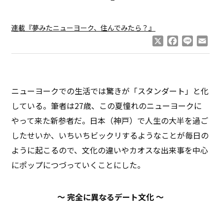
連載『夢みたニューヨーク、住んでみたら？』
X
Facebook
Line
Ema
ニューヨークでの生活では驚きが「スタンダート」と化
している。筆者は27歳、この夏憧れのニューヨークに
やって来た新参者だ。日本（神戸）で人生の大半を過ご
したせいか、いちいちビックリするようなことが毎日の
ように起こるので、文化の違いやカオスな出来事を中心
にポップにつづっていくことにした。
〜 完全に異なるデート文化 〜