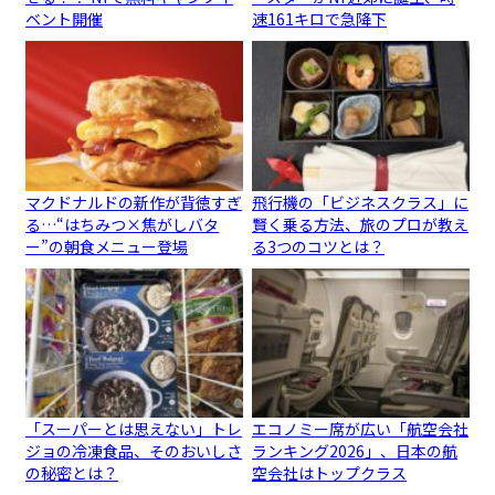
ベント開催
速161キロで急降下
マクドナルドの新作が背徳すぎ
飛行機の「ビジネスクラス」に
る…“はちみつ×焦がしバタ
賢く乗る方法、旅のプロが教え
ー”の朝食メニュー登場
る3つのコツとは？
「スーパーとは思えない」トレ
エコノミー席が広い「航空会社
ジョの冷凍食品、そのおいしさ
ランキング2026」、日本の航
の秘密とは？
空会社はトップクラス