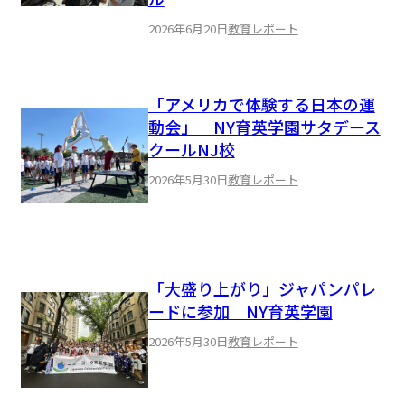
2026年6月20日
教育レポート
「アメリカで体験する日本の運
動会」 NY育英学園サタデース
クールNJ校
2026年5月30日
教育レポート
「大盛り上がり」ジャパンパレ
ードに参加 NY育英学園
2026年5月30日
教育レポート