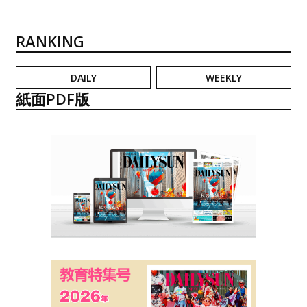
RANKING
DAILY
WEEKLY
紙面PDF版