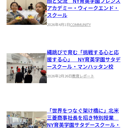
顔と交流 NY育英学園フレンズ
アカデミー・ウィークエンド・
スクール
2026年4月1日
COMMUNITY
縄跳びで育む「挑戦する心と応
援する心」 NY育英学園サタデ
ースクール・マンハッタン校
2026年2月26日
教育レポート
「世界をつなぐ架け橋に」北米
三菱商事社長を招き特別授業
NY育英学園サタデースクール・