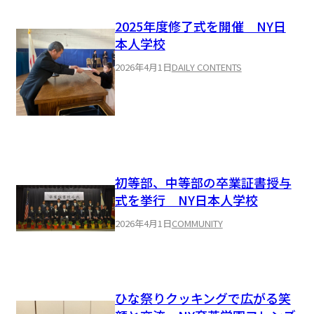
2025年度修了式を開催 NY日
本人学校
2026年4月1日
DAILY CONTENTS
初等部、中等部の卒業証書授与
式を挙行 NY日本人学校
2026年4月1日
COMMUNITY
ひな祭りクッキングで広がる笑