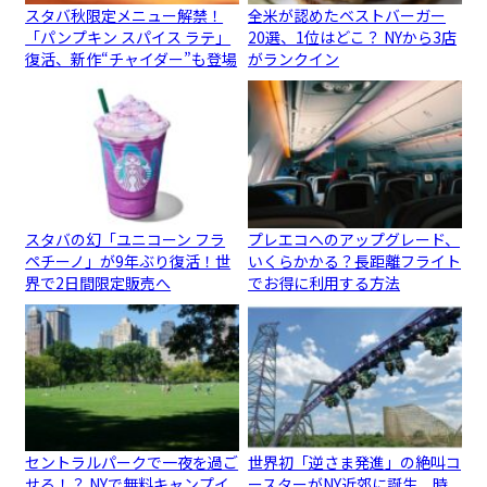
スタバ秋限定メニュー解禁！
全米が認めたベストバーガー
「パンプキン スパイス ラテ」
20選、1位はどこ？ NYから3店
復活、新作“チャイダー”も登場
がランクイン
スタバの幻「ユニコーン フラ
プレエコへのアップグレード、
ペチーノ」が9年ぶり復活！世
いくらかかる？長距離フライト
界で2日間限定販売へ
でお得に利用する方法
セントラルパークで一夜を過ご
世界初「逆さま発進」の絶叫コ
せる！？ NYで無料キャンプイ
ースターがNY近郊に誕生、時