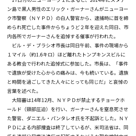
ン島で黒人男性のエリック・ガーナーさんがニューヨー
ク市警察（ＮＹＰＤ）の白人警官から、逮捕時に首を締
められ死亡した事件からちょうど２年を迎えた同日、市
内各所でガーナーさんを追悼する催事が行われた。
ビル・デ・ブラシオ市長は同日午前、事件の現場から
１マイル（約1.6キロ）ほど離れたトンプキンスビルに
ある教会で行われた追悼式に参加した。市長は、「事件
で遺族が受けた心からの痛みは、今も続いている。遺族
と時間を過ごしてきた人々にとっても同じだ」と哀悼の
言葉を述べた。
大陪審は14年12月、ＮＹＰＤが禁止するチョークホ
ールド（頸部圧迫）を行い、ガーナーさんを窒息死させ
た警官、ダニエル・パンタレオ氏を不起訴とした。ＮＹ
ＰＤによる内部捜査は終了しているが、米司法省は、同