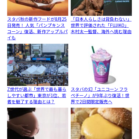
スタバ秋の新作フードが8月25
「日本人らしさは背負わない」
日発売！ 人気「パンプキンス
世界で評価された「FUJIKO」
コーン」復活、新作アップルパ
木村太一監督、海外へ挑む理由
イも
Z世代が選ぶ「世界で最も暮ら
スタバの幻「ユニコーン フラ
しやすい都市」東京が1位、若
ペチーノ」が9年ぶり復活！世
者を魅了する理由とは？
界で2日間限定販売へ