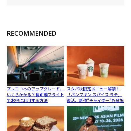
RECOMMENDED
プレエコへのアップグレード、
スタバ秋限定メニュー解禁！
いくらかかる？長距離フライト
「パンプキン スパイス ラテ」
でお得に利用する方法
復活、新作“チャイダー”も登場