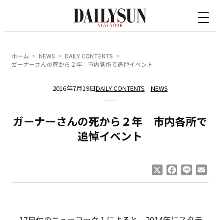
内
容
を
ス
ホーム
NEWS
DAILY CONTENTS
キ
ガーナーさんの死から２年 市内各所で追悼イベント
ッ
2016年7月19日
DAILY CONTENTS
NEWS
プ
ガーナーさんの死から２年 市内各所で
追悼イベント
X
Facebook
Line
Ema
17日付のニューヨーク１によると、2014年にスタテ