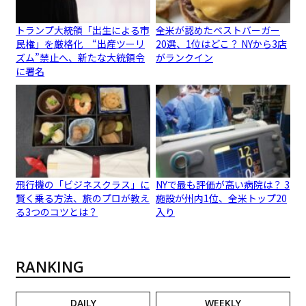
トランプ大統領「出生による市
全米が認めたベストバーガー
民権」を厳格化 “出産ツーリ
20選、1位はどこ？ NYから3店
ズム”禁止へ、新たな大統領令
がランクイン
に署名
飛行機の「ビジネスクラス」に
NYで最も評価が高い病院は？ 3
賢く乗る方法、旅のプロが教え
施設が州内1位、全米トップ20
る3つのコツとは？
入り
RANKING
DAILY
WEEKLY